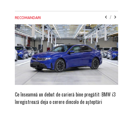
/
RECOMANDARI
Ce înseamnă un debut de carieră bine pregătit: BMW i3
Versiune
înregistrează deja o cerere dincolo de așteptări
mâna fe