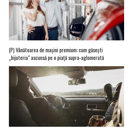
(P) Vânătoarea de mașini premium: cum găsești
„bijuteria” ascunsă pe o piață supra-aglomerată