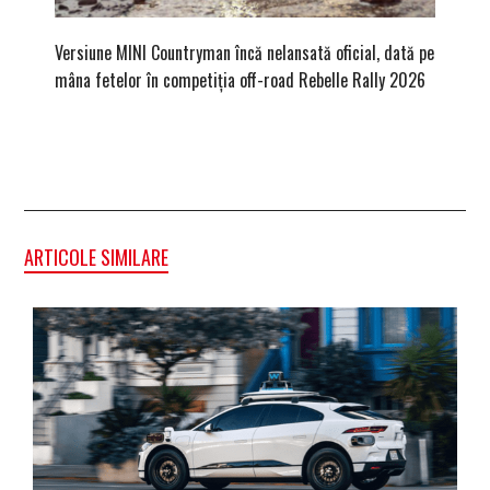
Versiune MINI Countryman încă nelansată oficial, dată pe
Pentru 
mâna fetelor în competiția off-road Rebelle Rally 2026
Blackbir
ARTICOLE SIMILARE