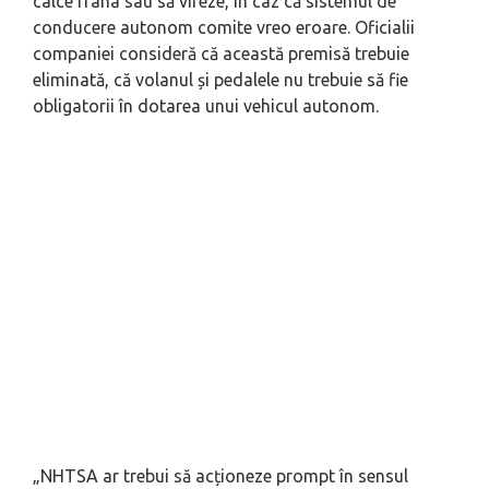
calce frâna sau să vireze, în caz că sistemul de
conducere autonom comite vreo eroare. Oficialii
companiei consideră că această premisă trebuie
eliminată, că volanul și pedalele nu trebuie să fie
obligatorii în dotarea unui vehicul autonom.
„
NHTSA ar trebui să acționeze prompt în sensul