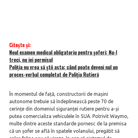
Citește și:
Noul examen medical obligatoriu pentru șoferi: Nu-l
treci, nu iei permisul
Poliția nu vrea să știi asta: când poate deveni nul un
proces-verbal completat de Poliţia Rutieră
În momentul de față, constructorii de mașini
autonome trebuie să îndeplinească peste 70 de
cerințe din domeniul siguranței rutiere pentru a-și
putea comercializa vehiculele în SUA. Potrivit Waymo,
multe dintre aceste standarde pornesc de la premisa
că un șofer se află în spatele volanului, pregătit să