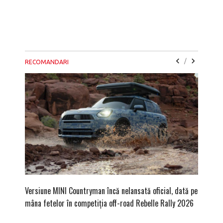
/
RECOMANDARI
Versiune MINI Countryman încă nelansată oficial, dată pe
Pentru 
mâna fetelor în competiția off-road Rebelle Rally 2026
Blackbir