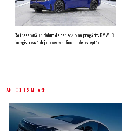
Ce înseamnă un debut de carieră bine pregătit: BMW i3
Versiune
înregistrează deja o cerere dincolo de așteptări
mâna fe
ARTICOLE SIMILARE