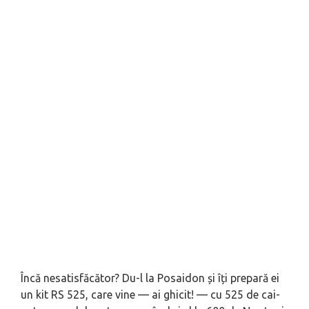
Încă nesatisfăcător? Du-l la Posaidon și îți prepară ei
un kit RS 525, care vine — ai ghicit! — cu 525 de cai-