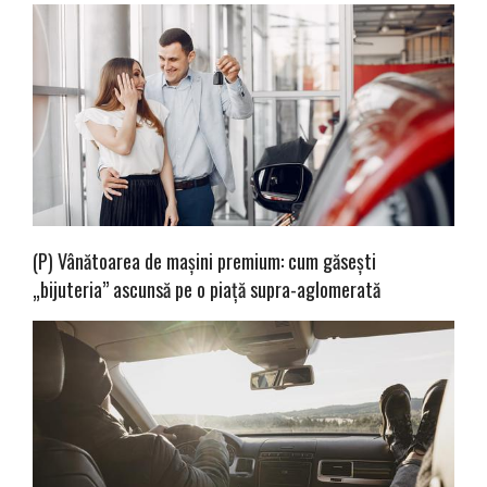
(P) Vânătoarea de mașini premium: cum găsești
„bijuteria” ascunsă pe o piață supra-aglomerată