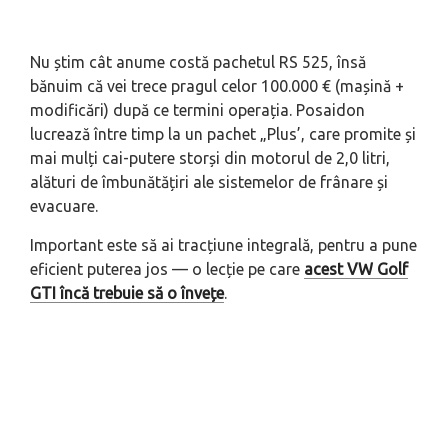
Nu știm cât anume costă pachetul RS 525, însă
bănuim că vei trece pragul celor 100.000 € (mașină +
modificări) după ce termini operația. Posaidon
lucrează între timp la un pachet „Plus’, care promite
și
mai mulți
cai-putere storși din motorul de 2,0 litri,
alături de îmbunătățiri ale sistemelor de frânare și
evacuare.
Important este să ai tracțiune integrală, pentru a pune
eficient puterea jos — o lecție pe care
acest VW Golf
GTI încă trebuie să o învețe
.