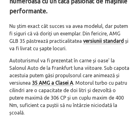
numeroasă cu un tată pasionat de mașinile
performante.
Nu știm exact cât succes va avea modelul, dar putem
fi siguri că vă doriți un exemplar. Din fericire, AMG
GLB 35 păstrează practicalitatea
versiunii standard
și
va fi livrat cu șapte locuri.
Autoturismul va fi prezentat în carne și oase' la
Salonul Auto de la Frankfurt luna viitoare. Sub capota
acestuia putem găsi propulsorul care animează și
versiunea
35 AMG a Clasei A
. Motorul turbo cu patru
cilindri are o capacitate de doi litri și dezvoltă o
putere maximă de 306 CP și un cuplu maxim de 400
Nm, suficient ca puștii să nu întârzie niciodată la
școală.