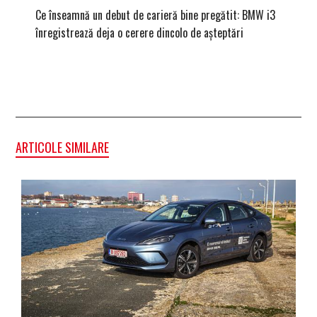
Ce înseamnă un debut de carieră bine pregătit: BMW i3
Versiune
înregistrează deja o cerere dincolo de așteptări
mâna fe
ARTICOLE SIMILARE