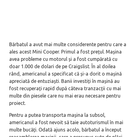
Bărbatul a avut mai multe considerente pentru care a
ales acest Mini Cooper. Primul a fost prețul. Mașina
avea probleme cu motorul și a fost cumpărată cu
doar 1.000 de dolari de pe Craigslist. În al doilea
rând, americanul a specificat că și-a dorit o mașină
apreciată de entuziaști. Banii investiți în mașină au
fost recuperați rapid după câteva tranzacții cu mai
multe din piesele care nu mai erau necesare pentru
proiect.
Pentru a putea transporta mașina la subsol,
americanul a fost nevoit să taie autoturismul în mai
multe bucăți. Odată ajuns acolo, bărbatul a început
reasamblarea mașinii, care a presupus sute de plăci,