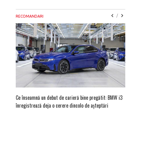
/
RECOMANDARI
Ce înseamnă un debut de carieră bine pregătit: BMW i3
Versiune
înregistrează deja o cerere dincolo de așteptări
mâna fe