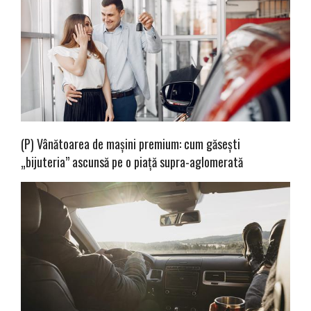
(P) Vânătoarea de mașini premium: cum găsești
„bijuteria” ascunsă pe o piață supra-aglomerată