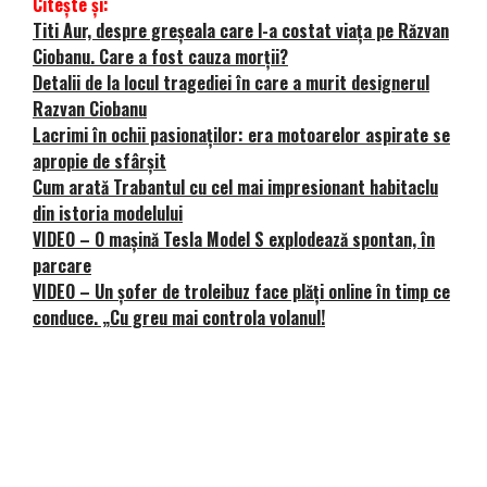
Citește și:
Titi Aur, despre greșeala care l-a costat viața pe Răzvan
Ciobanu. Care a fost cauza morții?
Detalii de la locul tragediei în care a murit designerul
Razvan Ciobanu
Lacrimi în ochii pasionaților: era motoarelor aspirate se
apropie de sfârșit
Cum arată Trabantul cu cel mai impresionant habitaclu
din istoria modelului
VIDEO – O mașină Tesla Model S explodează spontan, în
parcare
VIDEO – Un șofer de troleibuz face plăți online în timp ce
conduce. „Cu greu mai controla volanul!