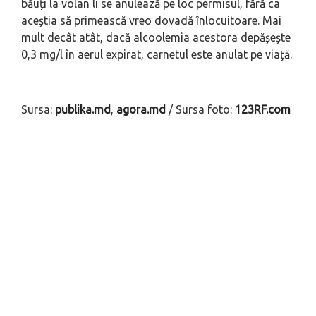
băuți la volan li se anulează pe loc permisul, fără ca
aceștia să primească vreo dovadă înlocuitoare. Mai
mult decât atât, dacă alcoolemia acestora depășește
0,3 mg/l în aerul expirat, carnetul este anulat pe viață.
Sursa:
publika.md
,
agora.md
/ Sursa foto:
123RF.com