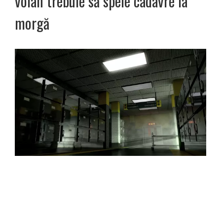
volan trebuie să spele cadavre la
morgă