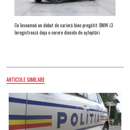
Ce înseamnă un debut de carieră bine pregătit: BMW i3
Versiune
înregistrează deja o cerere dincolo de așteptări
mâna fe
ARTICOLE SIMILARE