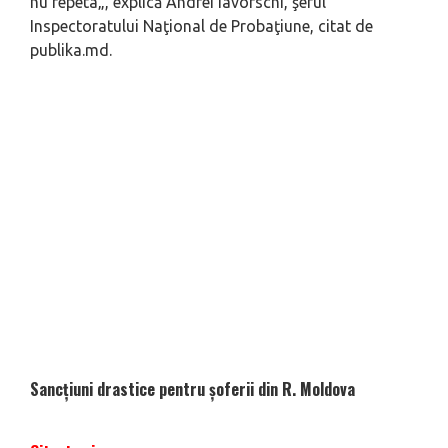
nu repeta
„, explică Andrei Iavorschi, şeful
Inspectoratului Naţional de Probaţiune, citat de
publika.md.
Sancțiuni drastice pentru șoferii din R. Moldova