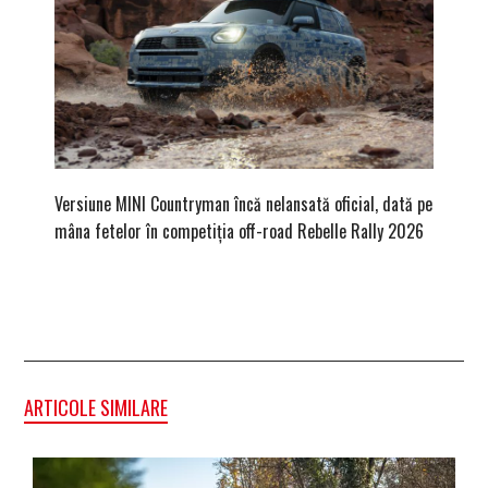
Versiune MINI Countryman încă nelansată oficial, dată pe
Pentru 
mâna fetelor în competiția off-road Rebelle Rally 2026
Blackbir
ARTICOLE SIMILARE