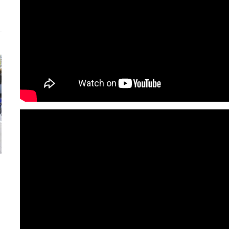
Versiune MINI Countryman încă nelansată oficial, dată
Pentru cine știe c
pe mâna fetelor în competiția off-road Rebelle Rally
Blackbird va suna 
2026
altfel!