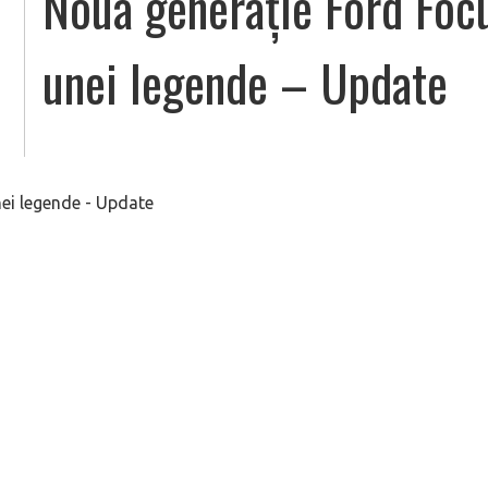
Noua generație Ford Foc
unei legende – Update