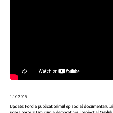
––––
1.10.2015
Update: Ford a publicat primul episod al documentarului 
prima parte aflăm cum a demarat noul proiect al Ovalulu