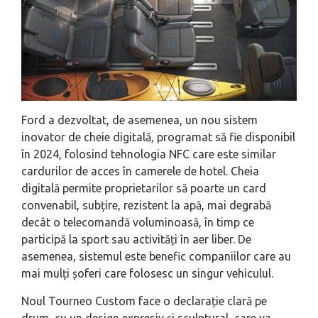
Ford a dezvoltat, de asemenea, un nou sistem
inovator de cheie digitală, programat să fie disponibil
în 2024, folosind tehnologia NFC care este similar
cardurilor de acces în camerele de hotel. Cheia
digitală permite proprietarilor să poarte un card
convenabil, subțire, rezistent la apă, mai degrabă
decât o telecomandă voluminoasă, în timp ce
participă la sport sau activități în aer liber. De
asemenea, sistemul este benefic companiilor care au
mai mulți șoferi care folosesc un singur vehiculul.
Noul Tourneo Custom face o declarație clară pe
drum, cu un design expresiv și sculptural, care va