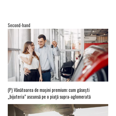
Second-hand
(P) Vânătoarea de mașini premium: cum găsești
„bijuteria” ascunsă pe o piață supra-aglomerată