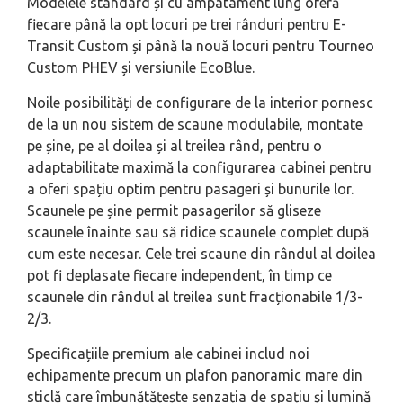
Modelele standard și cu ampatament lung oferă
fiecare până la opt locuri pe trei rânduri pentru E-
Transit Custom și până la nouă locuri pentru Tourneo
Custom PHEV și versiunile EcoBlue.
Noile posibilități de configurare de la interior pornesc
de la un nou sistem de scaune modulabile, montate
pe șine, pe al doilea și al treilea rând, pentru o
adaptabilitate maximă la configurarea cabinei pentru
a oferi spațiu optim pentru pasageri și bunurile lor.
Scaunele pe șine permit pasagerilor să gliseze
scaunele înainte sau să ridice scaunele complet după
cum este necesar. Cele trei scaune din rândul al doilea
pot fi deplasate fiecare independent, în timp ce
scaunele din rândul al treilea sunt fracționabile 1/3-
2/3.
Specificațiile premium ale cabinei includ noi
echipamente precum un plafon panoramic mare din
sticlă care îmbunătățește senzația de spațiu și lumină