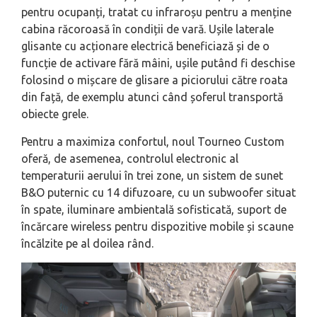
pentru ocupanți, tratat cu infraroșu pentru a menține
cabina răcoroasă în condiții de vară. Ușile laterale
glisante cu acționare electrică beneficiază și de o
funcție de activare fără mâini, ușile putând fi deschise
folosind o mișcare de glisare a piciorului către roata
din față, de exemplu atunci când șoferul transportă
obiecte grele.
Pentru a maximiza confortul, noul Tourneo Custom
oferă, de asemenea, controlul electronic al
temperaturii aerului în trei zone, un sistem de sunet
B&O puternic cu 14 difuzoare, cu un subwoofer situat
în spate, iluminare ambientală sofisticată, suport de
încărcare wireless pentru dispozitive mobile și scaune
încălzite pe al doilea rând.