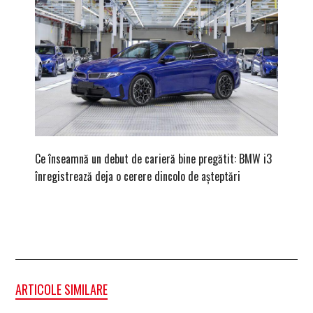
Ce înseamnă un debut de carieră bine pregătit: BMW i3
Versiune
înregistrează deja o cerere dincolo de așteptări
mâna fe
ARTICOLE SIMILARE