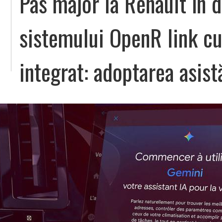
Pas major la Renault în 
sistemului OpenR link cu
integrat: adoptarea asist