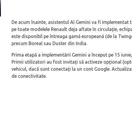
De acum înainte, asistentul AI Gemini va fi implementat t
Prima sportivă cu motor central a mărcii, omagiată
Dacă viața e „heavy
pe toate modelele Renault deja aflate în circulație, echi
de noua ediție limitată Lamborghini Revuelto Miura
mai buni!
este disponibil pe întreaga gamă europeană (de la Twingo
60° Hommage
precum Boreal sau Duster din India.
Prima etapă a implementării Gemini a început pe 15 iunie, 
Primii utilizatori au fost invitați să activeze opțional (op
vehicul, dacă sunt conectați la un cont Google. Actualiza
de conectivitate.