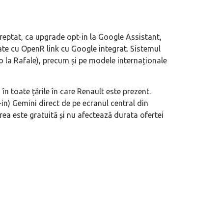
reptat, ca upgrade opt-in la Google Assistant,
 duty”, măcar să-i ai alături pe cei
Nu doar un nou SUV premium: Xiaom
pate cu OpenR link cu Google integrat. Sistemul
N70/N90 ne spune pe șleau cum sunt
 la Rafale), precum și pe modele internaționale
automobilele chinezești
în toate țările în care Renault este prezent.
t-in) Gemini direct de pe ecranul central din
rea este gratuită și nu afectează durata ofertei