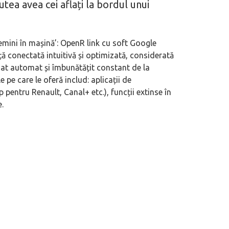
utea avea cei aflați la bordul unui
Gemini în mașină’: OpenR link cu soft Google
ă conectată intuitivă și optimizată, considerată
izat automat și îmbunătățit constant de la
e pe care le oferă includ: aplicații de
tru Renault, Canal+ etc.), funcții extinse în
.