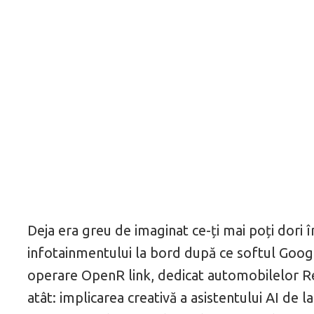
Deja era greu de imaginat ce-ți mai poți dori î
infotainmentului la bord după ce softul Google
operare OpenR link, dedicat automobilelor Re
atât: implicarea creativă a asistentului AI de