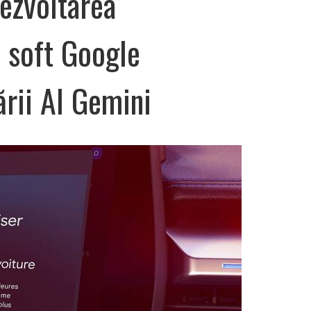
dezvoltarea
 soft Google
ării AI Gemini