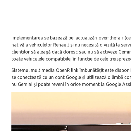
Implementarea se bazează pe: actualizări over-the-air (ce
nativă a vehiculelor Renault și nu necesită o vizită la serv
clienților să aleagă dacă doresc sau nu să activeze Gemi
toate vehiculele compatibile, în funcție de cele treispreze
Sistemul multimedia OpenR link îmbunătățit este disponibi
se conectează cu un cont Google și utilizează o limbă com
nu Gemini și poate reveni în orice moment la Google Assi