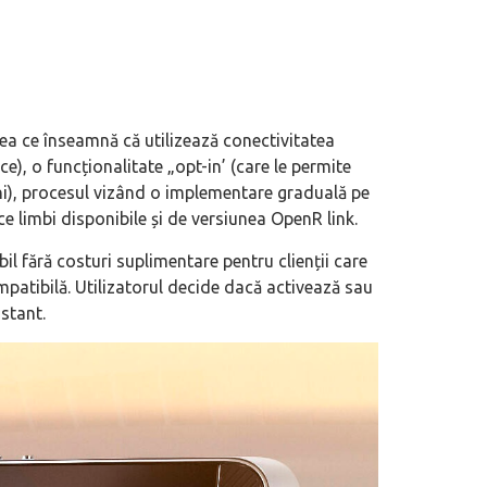
ea ce înseamnă că utilizează conectivitatea
ice), o funcționalitate „opt-in’ (care le permite
ni), procesul vizând o implementare graduală pe
ce limbi disponibile și de versiunea OpenR link.
l fără costuri suplimentare pentru clienții care
patibilă. Utilizatorul decide dacă activează sau
stant.