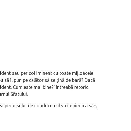
ccident sau pericol iminent cu toate mijloacele
u să îl pun pe călător să se țină de bară? Dacă
cident. Cum este mai bine?
‘ întreabă retoric
rnul Sfatului.
rea permisului de conducere îl va împiedica să-și