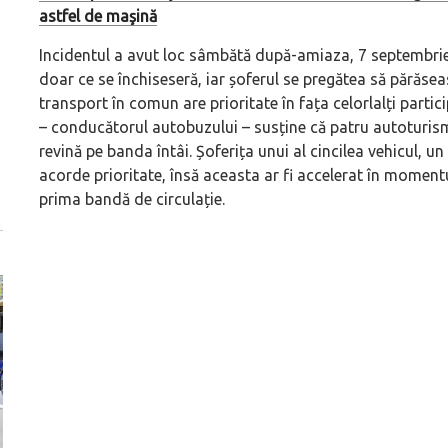
astfel de maşină
Incidentul a avut loc sâmbătă după-amiaza, 7 septembrie, î
doar ce se închiseseră, iar șoferul se pregătea să părăseas
transport în comun are prioritate în fața celorlalți partic
– conducătorul autobuzului – susține că patru autoturisme 
revină pe banda întâi. Șoferița unui al cincilea vehicul, 
acorde prioritate, însă aceasta ar fi accelerat în moment
prima bandă de circulație.