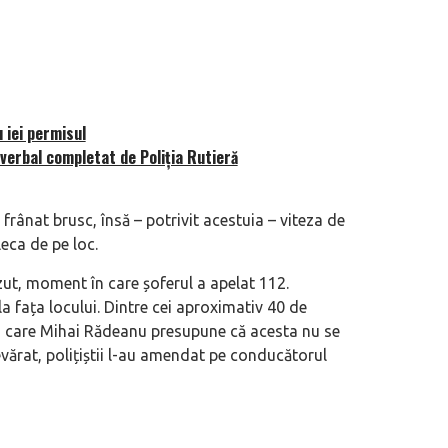
eva avioane, numele Hennessey
Prima sportivă cu motor central a mă
ca un apropo. Unul pertinent, de
de noua ediție limitată Lamborghini 
60° Hommage
 iei permisul
-verbal completat de Poliţia Rutieră
rânat brusc, însă – potrivit acestuia – viteza de
eca de pe loc.
ăzut, moment în care șoferul a apelat 112.
 la fața locului. Dintre cei aproximativ 40 de
tru care Mihai Rădeanu presupune că acesta nu se
evărat, polițiștii l-au amendat pe conducătorul