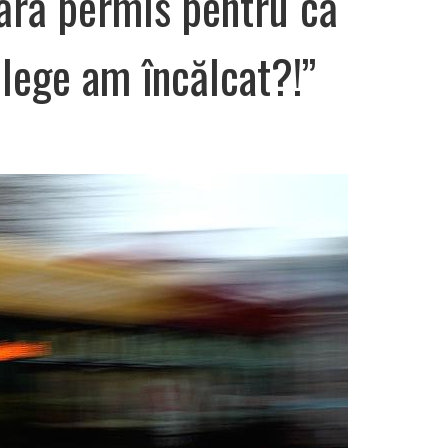
fără permis pentru că
 lege am încălcat?!”