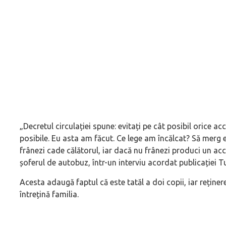
„
Decretul circulației spune: evitați pe cât posibil orice a
posibile. Eu asta am făcut. Ce lege am încălcat? Să merg e
frânezi cade călătorul, iar dacă nu frânezi produci un ac
șoferul de autobuz, într-un interviu acordat publicației Tu
Acesta adaugă faptul că este tatăl a doi copii, iar reține
întrețină familia.