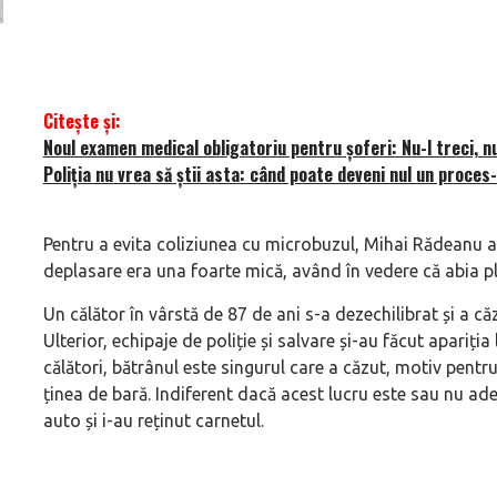
Versiune MINI Countryman încă nelansată oficial, dată
Pentru cine știe c
pe mâna fetelor în competiția off-road Rebelle Rally
Blackbird va suna 
2026
altfel!
Citește și:
Noul examen medical obligatoriu pentru șoferi: Nu-l treci, nu
Poliția nu vrea să știi asta: când poate deveni nul un proces
Pentru a evita coliziunea cu microbuzul, Mihai Rădeanu a f
deplasare era una foarte mică, având în vedere că abia pl
Un călător în vârstă de 87 de ani s-a dezechilibrat și a c
Ulterior, echipaje de poliție și salvare și-au făcut apariția
călători, bătrânul este singurul care a căzut, motiv pen
ținea de bară. Indiferent dacă acest lucru este sau nu ad
auto și i-au reținut carnetul.