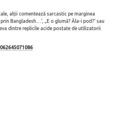
locale, alții comentează sarcastic pe marginea
e prin Bangladesh…
‘, „
E o glumă? Ăla-i pod?
‘ sau
eva dintre replicile acide postate de utilizatorii
53062645071086