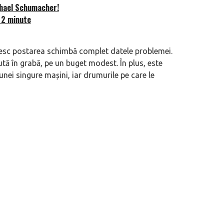
chael Schumacher!
ă 2 minute
eva avioane, numele Hennessey
Prima sportivă cu motor central a mă
ca un apropo. Unul pertinent, de
de noua ediție limitată Lamborghini 
60° Hommage
oțesc postarea schimbă complet datele problemei.
ă în grabă, pe un buget modest. În plus, este
nei singure mașini, iar drumurile pe care le