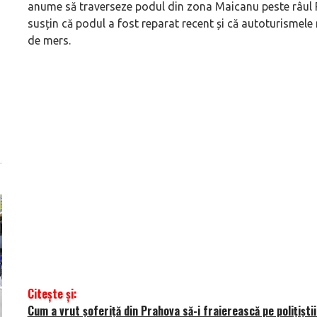
anume să traverseze podul din zona Maicanu peste râul P
susțin că podul a fost reparat recent și că autoturismele
de mers.
Citește și:
Cum a vrut şoferiţă din Prahova să-i fraierească pe polițiști