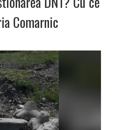
stionarea DN1? Cu ce
ria Comarnic