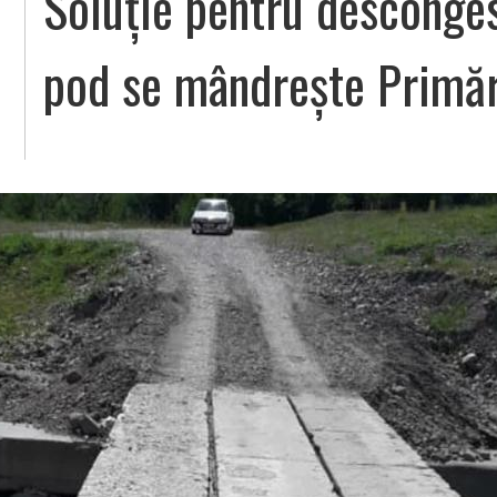
Soluție pentru desconge
pod se mândrește Primă