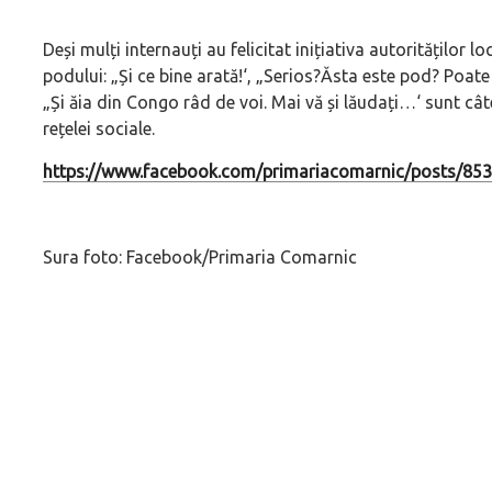
Deși mulți internauți au felicitat inițiativa autorităților 
podului: „
Și ce bine arată!
‘, „
Serios?Ăsta este pod? Poat
„
Și ăia din Congo râd de voi. Mai vă și lăudați…
‘ sunt cât
rețelei sociale.
https://www.facebook.com/primariacomarnic/posts/8
Sura foto: Facebook/Primaria Comarnic