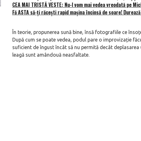
CEA MAI TRISTĂ VESTE: Nu-l vom mai vedea vreodată pe Mi
Fă ASTA să-ți răcești rapid mașina încinsă de soare! Dureaz
Versiune MINI Countryman încă nelansată oficial, dată
Pentru cine știe c
pe mâna fetelor în competiția off-road Rebelle Rally
Blackbird va suna 
2026
altfel!
În teorie, propunerea sună bine, însă fotografiile ce îns
După cum se poate vedea, podul pare o improvizație făcut
suficient de îngust încât să nu permită decât deplasarea u
leagă sunt amândouă neasfaltate.