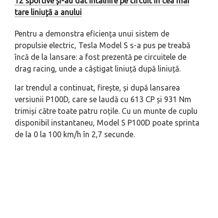
12 sportive și-au dat întâlnire pe circuit în cea mai
tare liniuță a anului
Pentru a demonstra eficiența unui sistem de
propulsie electric, Tesla Model S s-a pus pe treabă
încă de la lansare: a fost prezentă pe circuitele de
drag racing, unde a câștigat liniuță după liniuță.
Iar trendul a continuat, firește, și după lansarea
versiunii P100D, care se laudă cu 613 CP și 931 Nm
trimiși către toate patru roțile. Cu un munte de cuplu
disponibil instantaneu, Model S P100D poate sprinta
de la 0 la 100 km/h în 2,7 secunde.