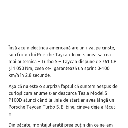
Însă acum electrica americană are un rival pe cinste,
sub forma lui Porsche Taycan. În versiunea sa cea
mai puternică – Turbo S – Taycan dispune de 761 CP
și 1.050 Nm, ceea ce-i garantează un sprint 0-100
km/h în 2,8 secunde.
Așa că nu este o surpriză faptul că suntem nespus de
curioși cum anume s-ar descurca Tesla Model S
P100D atunci când la linia de start ar avea lângă un
Porsche Taycan Turbo S. Ei bine, cineva deja a făcut-
o.
Din păcate, montajul arată prea puțin din ce ne-am