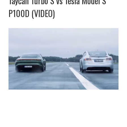
Taycan Turbo S vs Tesla Model S
P100D (VIDEO)