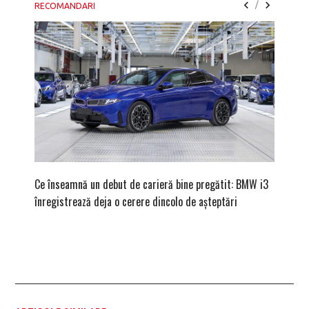
/
RECOMANDARI
Ce înseamnă un debut de carieră bine pregătit: BMW i3
Versiune
înregistrează deja o cerere dincolo de așteptări
mâna fe