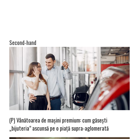
Second-hand
(P) Vânătoarea de mașini premium: cum găsești
„bijuteria” ascunsă pe o piață supra-aglomerată