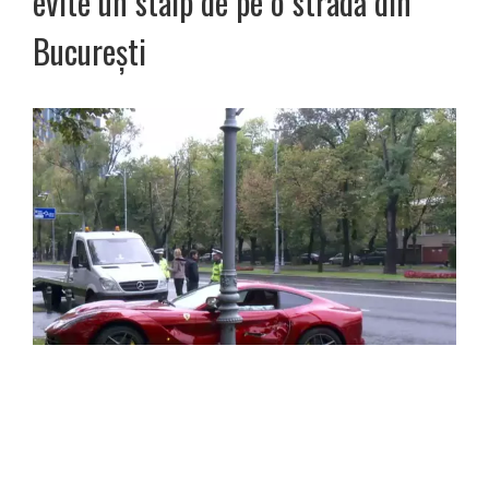
evite un stâlp de pe o stradă din
Bucureşti