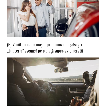
(P) Vânătoarea de mașini premium: cum găsești
„bijuteria” ascunsă pe o piață supra-aglomerată