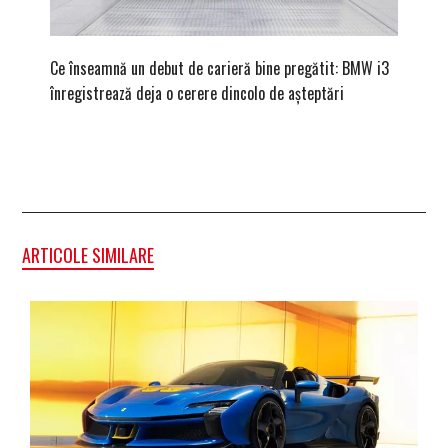
Ce înseamnă un debut de carieră bine pregătit: BMW i3
Versiune
înregistrează deja o cerere dincolo de așteptări
mâna fe
ARTICOLE SIMILARE