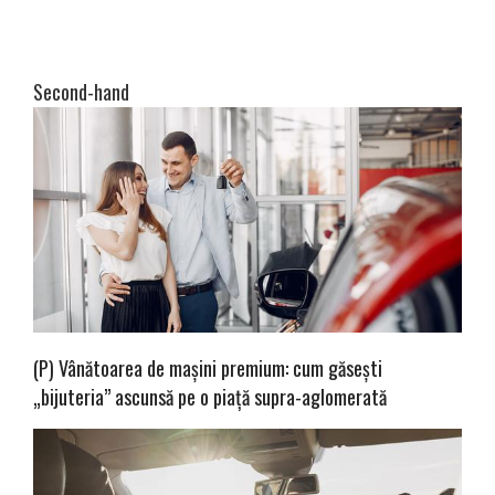
Second-hand
(P) Vânătoarea de mașini premium: cum găsești
„bijuteria” ascunsă pe o piață supra-aglomerată