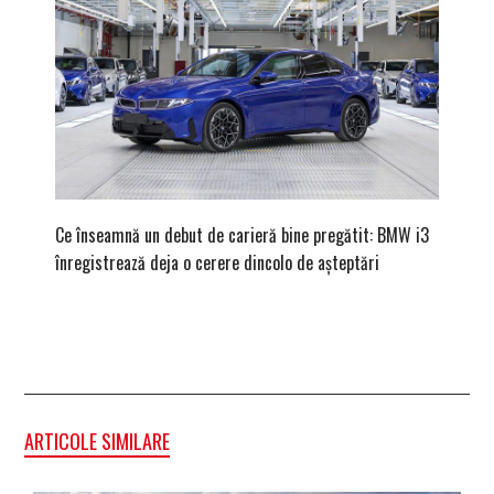
Ce înseamnă un debut de carieră bine pregătit: BMW i3
Versiune
înregistrează deja o cerere dincolo de așteptări
mâna fe
ARTICOLE SIMILARE