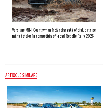
Versiune MINI Countryman încă nelansată oficial, dată pe
Pentru 
mâna fetelor în competiția off-road Rebelle Rally 2026
Blackbir
ARTICOLE SIMILARE