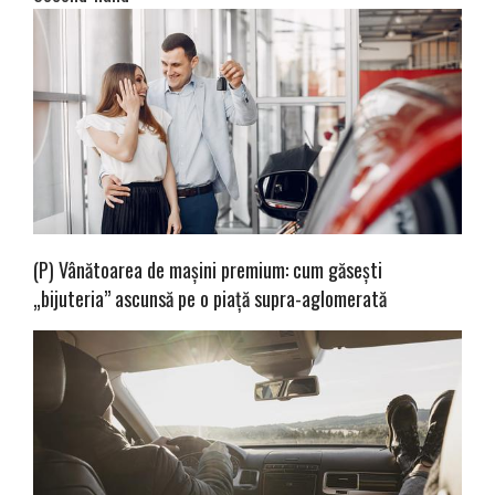
(P) Vânătoarea de mașini premium: cum găsești
„bijuteria” ascunsă pe o piață supra-aglomerată