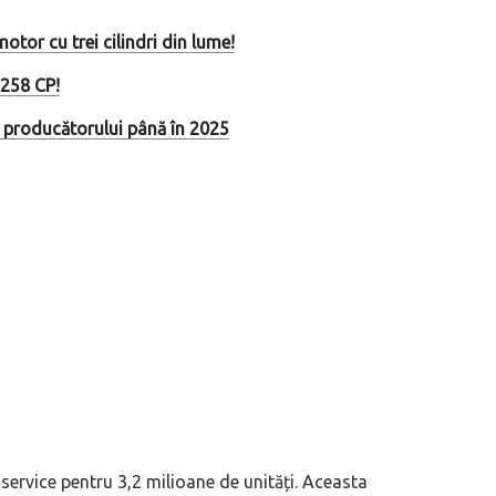
otor cu trei cilindri din lume!
 258 CP!
a producătorului până în 2025
rvice pentru 3,2 milioane de unități. Aceasta