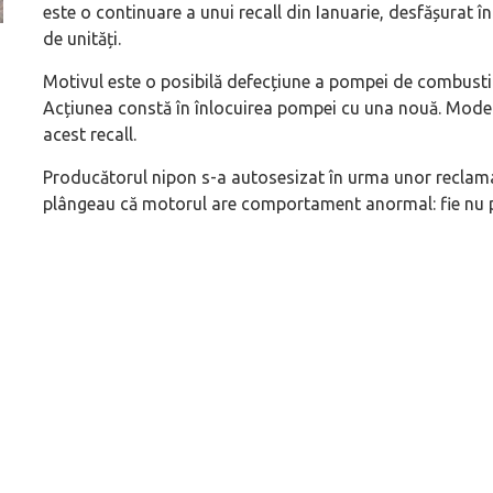
este o continuare a unui recall din Ianuarie, desfășurat în
de unități.
ă
Pentru cine știe ceva avioane, numele Hennessey
Prima sportivă cu
Motivul este o posibilă defecțiune a pompei de combustib
Blackbird va suna ca un apropo. Unul pertinent, de
de noua ediție lim
Acțiunea constă în înlocuirea pompei cu una nouă. Model
altfel!
60° Hommage
acest recall.
Producătorul nipon s-a autosesizat în urma unor reclamaț
plângeau că motorul are comportament anormal: fie nu por