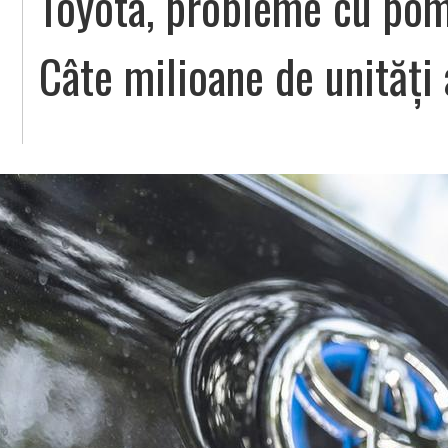
Toyota, probleme cu pom
Câte milioane de unități