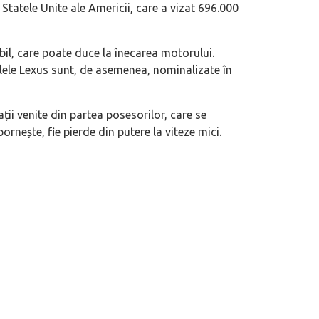
 Statele Unite ale Americii, care a vizat 696.000
 motor central a mărcii, omagiată
Dacă viața e „heavy duty”, măcar să-i 
il, care poate duce la înecarea motorului.
itată Lamborghini Revuelto Miura
mai buni!
ele Lexus sunt, de asemenea, nominalizate în
ii venite din partea posesorilor, care se
nește, fie pierde din putere la viteze mici.