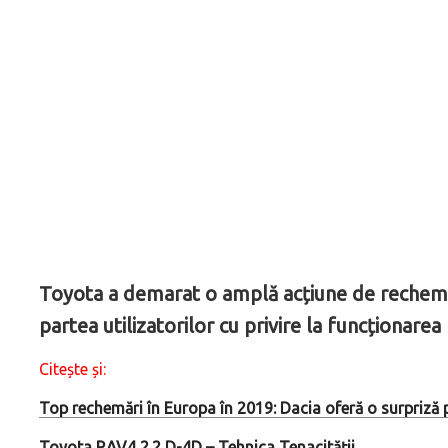
Toyota a demarat o amplă acțiune de rechemar
partea utilizatorilor cu privire la funcționarea
Citește și:
Top rechemări în Europa în 2019: Dacia oferă o surpriză 
Toyota RAV4 2.2 D-4D – Tehnica Tenacității