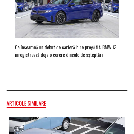
Ce înseamnă un debut de carieră bine pregătit: BMW i3
Versiune
înregistrează deja o cerere dincolo de așteptări
mâna fe
ARTICOLE SIMILARE