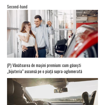
Second-hand
(P) Vânătoarea de mașini premium: cum găsești
„bijuteria” ascunsă pe o piață supra-aglomerată