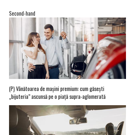
Second-hand
(P) Vânătoarea de mașini premium: cum găsești
„bijuteria” ascunsă pe o piață supra-aglomerată