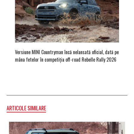
Versiune MINI Countryman încă nelansată oficial, dată pe
Pentru 
mâna fetelor în competiția off-road Rebelle Rally 2026
Blackbir
ARTICOLE SIMILARE