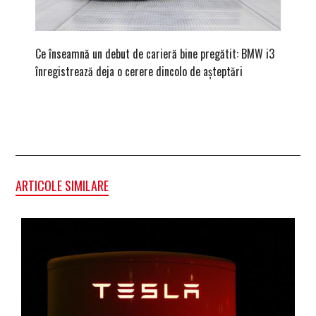
Ce înseamnă un debut de carieră bine pregătit: BMW i3
Versiune
înregistrează deja o cerere dincolo de așteptări
mâna fe
ARTICOLE SIMILARE