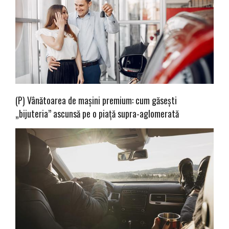
(P) Vânătoarea de mașini premium: cum găsești
„bijuteria” ascunsă pe o piață supra-aglomerată