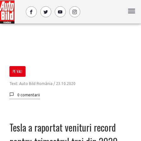
PE VAL!
Text: Auto Bild România /
23.10.2020
0 comentarii
Tesla a raportat venituri record