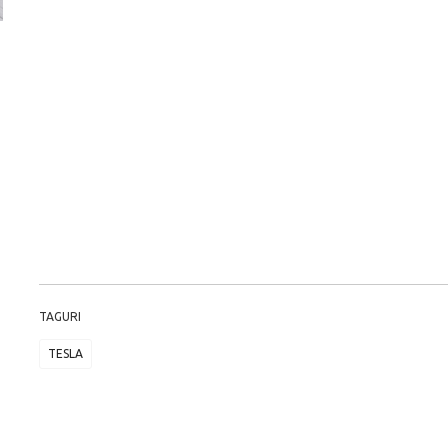
Versiune MINI Countryman încă nelansată oficial, dată
Pentru cine știe c
pe mâna fetelor în competiția off-road Rebelle Rally
Blackbird va suna 
2026
altfel!
TAGURI
TESLA