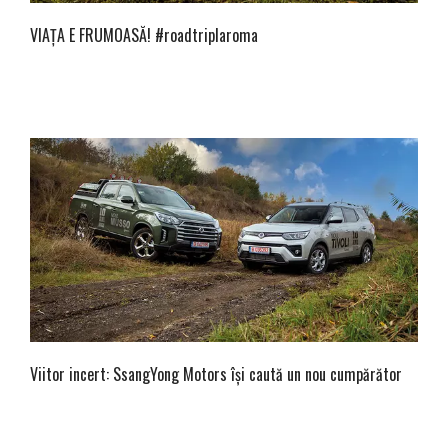
VIAȚA E FRUMOASĂ! #roadtriplaroma
Viitor incert: SsangYong Motors își caută un nou cumpărător