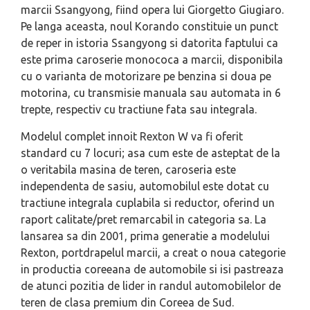
marcii Ssangyong, fiind opera lui
Giorgetto Giugiaro.
Pe langa aceasta, noul Korando constituie un punct
de reper in istoria Ssangyong si datorita faptului ca
este prima caroserie monococa a marcii, disponibila
cu o varianta de motorizare pe benzina si doua pe
motorina, cu transmisie manuala sau automata in 6
trepte, respectiv cu tractiune fata sau integrala.
Modelul complet innoit Rexton W va fi oferit
standard cu 7 locuri; asa cum este de asteptat de la
o veritabila masina de teren, caroseria este
independenta de sasiu, automobilul este dotat cu
tractiune integrala cuplabila si reductor, oferind un
raport calitate/pret remarcabil in categoria sa. La
lansarea sa din 2001, prima generatie a modelului
Rexton, portdrapelul marcii, a creat o noua categorie
in productia coreeana de automobile si isi pastreaza
de atunci pozitia de lider in randul automobilelor de
teren de clasa premium din Coreea de Sud.