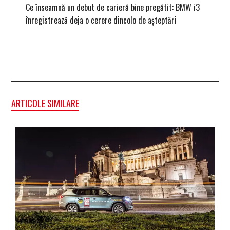
Ce înseamnă un debut de carieră bine pregătit: BMW i3
Versiune
înregistrează deja o cerere dincolo de așteptări
mâna fe
ARTICOLE SIMILARE