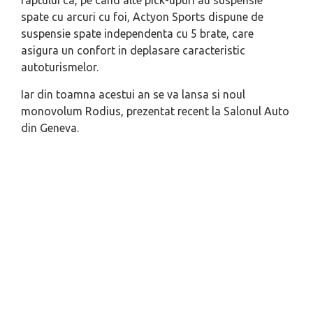
faptului ca, pe cand alte pick-upuri au suspensie
spate cu arcuri cu foi, Actyon Sports dispune de
suspensie spate independenta cu 5 brate, care
asigura un confort in deplasare caracteristic
autoturismelor.
Iar din toamna acestui an se va lansa si noul
monovolum Rodius, prezentat recent la Salonul Auto
din Geneva.