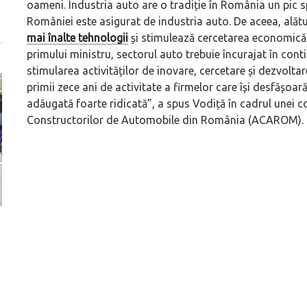
oameni. Industria auto are o tradiție în România un pic s
României este asigurat de industria auto. De aceea, alătu
mai înalte tehnologii
și stimulează cercetarea economică ș
primului ministru, sectorul auto trebuie încurajat în cont
stimularea activităților de inovare, cercetare și dezvoltare
primii zece ani de activitate a firmelor care își desfășoară
adăugată foarte ridicată”, a spus Vodiță în cadrul unei 
Constructorilor de Automobile din România (ACAROM).
Versiune MINI Countryman încă nelansată oficial, dată
Pentru cine știe c
pe mâna fetelor în competiția off-road Rebelle Rally
Blackbird va suna 
2026
altfel!