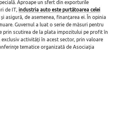
pecială. Aproape un sfert din exporturile
ri de IT,
industria auto este purtătoarea celei
i asigură, de asemenea, finanțarea ei. În opinia
inuare. Guvernul a luat o serie de măsuri pentru
 prin scutirea de la plata impozitului pe profit în
 exclusiv activități în acest sector, prin valoare
conferinţe tematice organizată de Asociația
eva avioane, numele Hennessey
Prima sportivă cu motor central a mă
ca un apropo. Unul pertinent, de
de noua ediție limitată Lamborghini 
60° Hommage