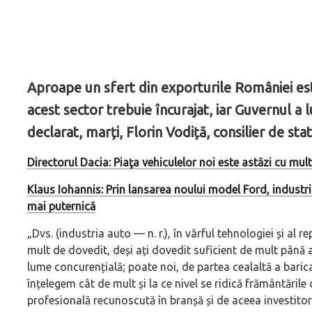
Aproape un sfert din exporturile României est
acest sector trebuie încurajat, iar Guvernul a l
declarat, marți, Florin Vodiță, consilier de stat
Directorul Dacia: Piaţa vehiculelor noi este astăzi cu mul
Klaus Iohannis: Prin lansarea noului model Ford, industri
mai puternică
„Dvs. (industria auto — n. r.), în vârful tehnologiei și al
mult de dovedit, deși ați dovedit suficient de mult până ac
lume concurențială; poate noi, de partea cealaltă a baricadei
înțelegem cât de mult și la ce nivel se ridică frământăril
profesională recunoscută în branșă și de aceea investitor