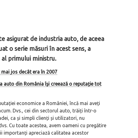
e asigurat de industria auto, de aceea
uat o serie măsuri în acest sens, a
 al primului ministru.
t mai jos decât era în 2007
a auto din România își creează o reputație tot
 reputației economice a României, încă mai aveți
um. Dvs., cei din sectorul auto, trăiți într-o
, ca și simpli clienți și utilizatori, nu
e dvs. Cu toate acestea, avem oameni cu pregătire
ii importanți apreciază calitatea acestor