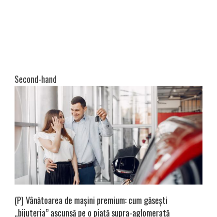
Second-hand
(P) Vânătoarea de mașini premium: cum găsești
„bijuteria” ascunsă pe o piață supra-aglomerată