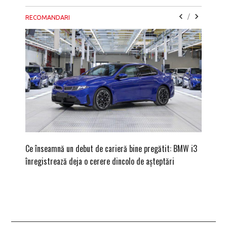
/
RECOMANDARI
Ce înseamnă un debut de carieră bine pregătit: BMW i3
Versiune
înregistrează deja o cerere dincolo de așteptări
mâna fe