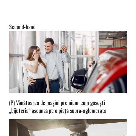
Second-hand
(P) Vânătoarea de mașini premium: cum găsești
„bijuteria” ascunsă pe o piață supra-aglomerată