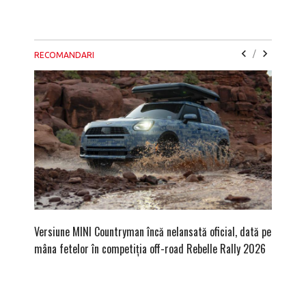
/
RECOMANDARI
Versiune MINI Countryman încă nelansată oficial, dată pe
Pentru 
mâna fetelor în competiția off-road Rebelle Rally 2026
Blackbir