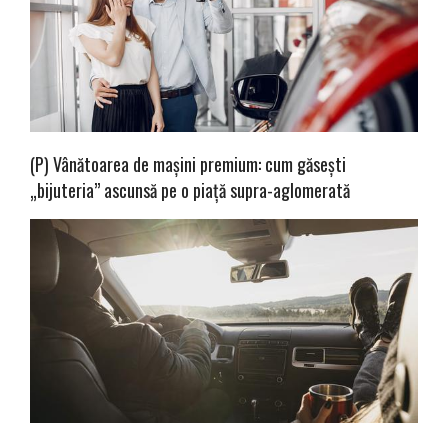
(P) Vânătoarea de mașini premium: cum găsești
„bijuteria” ascunsă pe o piață supra-aglomerată