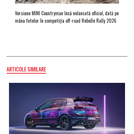
Versiune MINI Countryman încă nelansată oficial, dată pe
Pentru 
mâna fetelor în competiția off-road Rebelle Rally 2026
Blackbir
ARTICOLE SIMILARE