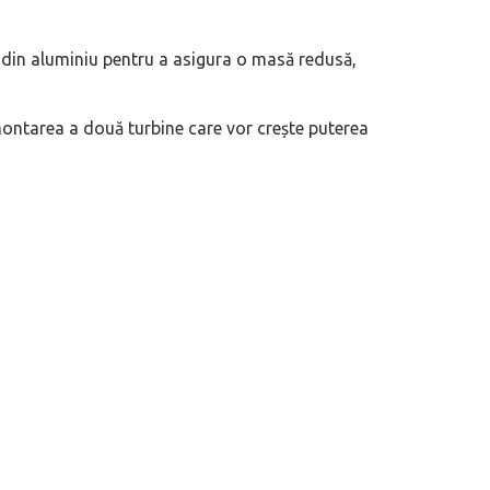
 motor central a mărcii, omagiată
Dacă viața e „heavy duty”, măcar să-i 
 din aluminiu pentru a asigura o masă redusă,
itată Lamborghini Revuelto Miura
mai buni!
montarea a două turbine care vor crește puterea