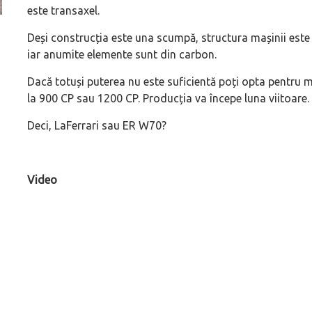
este transaxel.
ă
Pentru cine știe ceva avioane, numele Hennessey
Prima sportivă cu
Deși construcția este una scumpă, structura mașinii este
Blackbird va suna ca un apropo. Unul pertinent, de
de noua ediție lim
iar anumite elemente sunt din carbon.
altfel!
60° Hommage
Dacă totuși puterea nu este suficientă poți opta pentru 
la 900 CP sau 1200 CP. Producția va începe luna viitoare.
Deci, LaFerrari sau ER W70?
Video