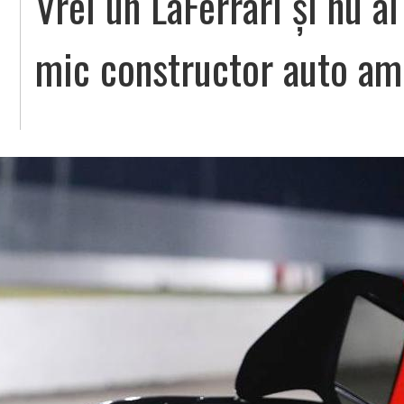
Vrei un LaFerrari și nu a
mic constructor auto ame