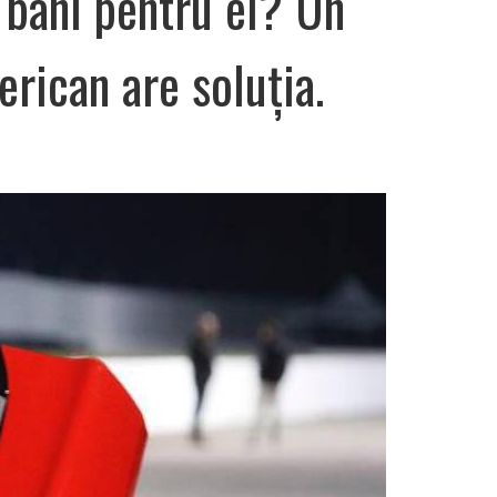
i bani pentru el? Un
rican are soluția.