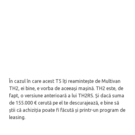
În cazul în care acest T5 îți reamintește de Multivan
TH2, ei bine, e vorba de aceeași mașină. TH2 este, de
fapt, o versiune anterioară a lui TH2RS. Și dacă suma
de 155.000 € cerută pe el te descurajează, e bine să
știi că achiziția poate fi făcută și printr-un program de
leasing.