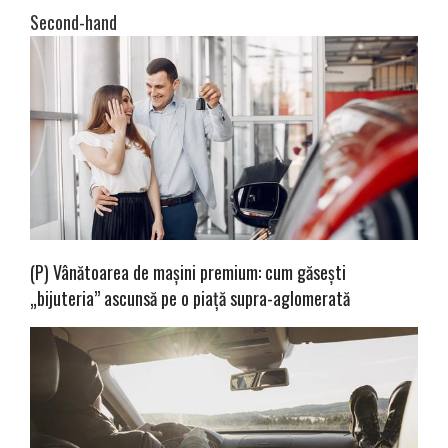
Second-hand
(P) Vânătoarea de mașini premium: cum găsești
„bijuteria” ascunsă pe o piață supra-aglomerată