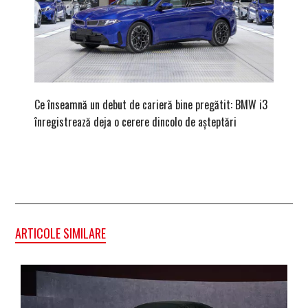
Ce înseamnă un debut de carieră bine pregătit: BMW i3
Versiune
înregistrează deja o cerere dincolo de așteptări
mâna fe
ARTICOLE SIMILARE