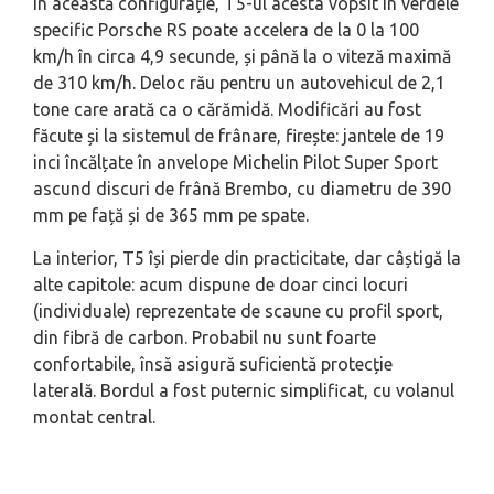
În această configurație, T5-ul acesta vopsit în verdele
specific Porsche RS poate accelera de la 0 la 100
km/h în circa 4,9 secunde, și până la o viteză maximă
de 310 km/h. Deloc rău pentru un autovehicul de 2,1
tone care arată ca o cărămidă. Modificări au fost
făcute și la sistemul de frânare, firește: jantele de 19
inci încălțate în anvelope Michelin Pilot Super Sport
ascund discuri de frână Brembo, cu diametru de 390
mm pe față și de 365 mm pe spate.
La interior, T5 își pierde din practicitate, dar câștigă la
alte capitole: acum dispune de doar cinci locuri
(individuale) reprezentate de scaune cu profil sport,
din fibră de carbon. Probabil nu sunt foarte
confortabile, însă asigură suficientă protecție
laterală. Bordul a fost puternic simplificat, cu volanul
montat central.