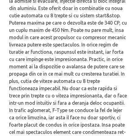
la admisie si evacuare, inject­ie directa si bloc integral
din aluminiu. Este oferit doar in combinatie cu noua
cutie automata cu 8 trepte si cu sistem start&stop.
Puterea maxima pe care o dezvolta este de 340 CP, cu
un cuplu maxim de 450 Nm. Poate nu pare mult, insa
modul in care acest propulsor cu compresor mecanic
livreaza putere este spectaculos. In orice regim de
turatie ar functiona, raspunsul este instant, iar forta
cu care impinge este impresionanta. Practic, in orice
moment ai la dis­pozit­ie o avalansa de putere care se
propaga din ce in ce mai mult cu cresterea turatiei. In
plus, cutia de viteze automata cu 8 trepte
functioneaza impecabil. Nu doar ca este rapida si
trece prin trepte cu o viteza impresionanta, dar o face
intr-un mod intuitiv si fara a deranja deloc ocupantii.
In trafic aglomerat, F-Type se conduce la fel de lejer
ca orice limuzina, iar asta il face nu doar sportiv, ci
foarte placut de condus in orice ipostaza. Insa poate
cel mai spectaculos element care condimenteaza ret­