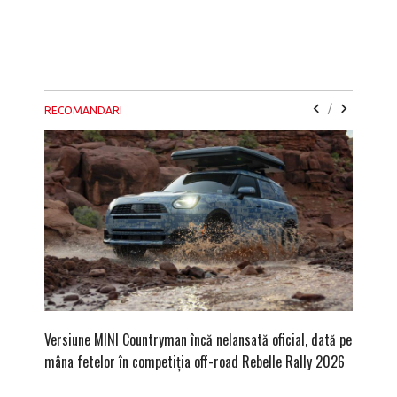
/
RECOMANDARI
Versiune MINI Countryman încă nelansată oficial, dată pe
Dacă via
mâna fetelor în competiția off-road Rebelle Rally 2026
mai buni