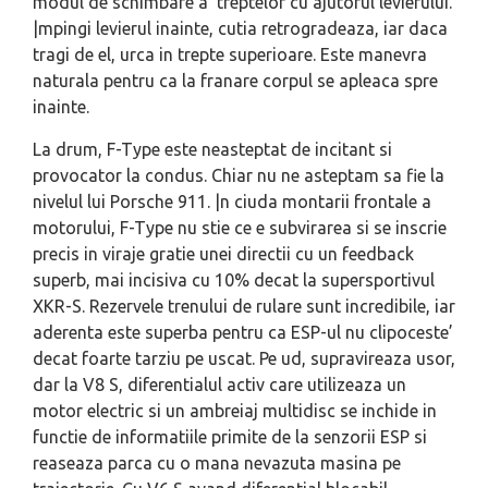
modul de schimbare a treptelor cu ajutorul levierului.
|mpingi levierul inainte, cutia retrogradeaza, iar daca
tragi de el, urca in trepte superioare. Este manevra
naturala pentru ca la franare corpul se apleaca spre
inainte.
La drum, F-Type este neasteptat de incitant si
provocator la condus. Chiar nu ne asteptam sa fie la
nivelul lui Porsche 911. |n ciuda montarii frontale a
motorului, F-Type nu stie ce e subvirarea si se inscrie
precis in viraje gratie unei directii cu un feedback
superb, mai incisiva cu 10% decat la supersportivul
XKR-S. Rezervele trenului de rulare sunt incredibile, iar
aderenta este superba pentru ca ESP-ul nu clipoceste’
decat foarte tarziu pe uscat. Pe ud, supravireaza usor,
dar la V8 S, diferentialul activ care utilizeaza un
motor electric si un ambreiaj multidisc se inchide in
functie de informatiile primite de la senzorii ESP si
reaseaza parca cu o mana nevazuta masina pe