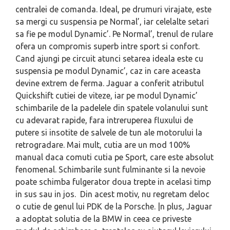
centralei de comanda. Ideal, pe drumuri virajate, este
sa mergi cu suspensia pe Normal’, iar celelalte setari
sa fie pe modul Dynamic’. Pe Normal’, trenul de rulare
ofera un compromis superb intre sport si confort.
Cand ajungi pe circuit atunci setarea ideala este cu
suspensia pe modul Dynamic’, caz in care aceasta
devine extrem de ferma. Jaguar a conferit atributul
Quickshift cutiei de viteze, iar pe modul Dynamic’
schimbarile de la padelele din spatele volanului sunt
cu adevarat rapide, fara intreruperea fluxului de
putere si insotite de salvele de tun ale motorului la
retrogradare. Mai mult, cutia are un mod 100%
manual daca comuti cutia pe Sport, care este absolut
fenomenal. Schimbarile sunt fulminante si la nevoie
poate schimba fulgerator doua trepte in acelasi timp
in sus sau in jos. Din acest motiv, nu regretam deloc
o cutie de genul lui PDK de la Porsche. |n plus, Jaguar
a adoptat solutia de la BMW in ceea ce priveste