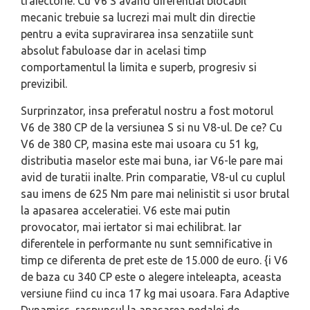
traiectorie. Cu V6 S avand diferential blocabil
mecanic trebuie sa lucrezi mai mult din directie
pentru a evita supravirarea insa senzatiile sunt
absolut fabuloase dar in acelasi timp
comportamentul la limita e superb, progresiv si
previzibil.
Surprinzator, insa preferatul nostru a fost motorul
V6 de 380 CP de la versiunea S si nu V8-ul. De ce? Cu
V6 de 380 CP, masina este mai usoara cu 51 kg,
distributia maselor este mai buna, iar V6-le pare mai
avid de turatii inalte. Prin comparatie, V8-ul cu cuplul
sau imens de 625 Nm pare mai nelinistit si usor brutal
la apasarea acceleratiei. V6 este mai putin
provocator, mai iertator si mai echilibrat. Iar
diferentele in performante nu sunt semnificative in
timp ce diferenta de pret este de 15.000 de euro. {i V6
de baza cu 340 CP este o alegere inteleapta, aceasta
versiune fiind cu inca 17 kg mai usoara. Fara Adaptive