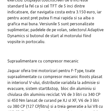
exercitiu. Displayul touchscreen de 8 inci este
standard la fel ca si cel TFT de 5 inci dintre
indicatoare, dar navigatia costa extra 3.150 euro, iar
pentru acest pret putea fi mai rapida si sa aiba o
grafica mai buna. Versiunile S sunt personalizate
suplimentar, padelele de pe volan, selectorul Adaptive
Dynamics si butonul de start al motorului fiind
vopsite in portocaliu.
Supraalimentare cu compresor mecanic
Jaguar ofera trei motorizari pentru F-Type, toate
supraalimentate cu compresor mecanic Roots plasat
in interiorul V-ului, distributie variabila la admisie si
evacuare, sistem start&stop, bloc din aluminiu si
chiulasa din aluminiu reciclat: V6 de 3 litri cu 340 CP
si 450 Nm lansat de curand pe XJ sI XF, V6 de 3 litri
cu 380 CP (127 CP/litru) si a treia generatie a lui V8 cu