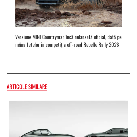
Versiune MINI Countryman încă nelansată oficial, dată pe
Dacă via
mâna fetelor în competiția off-road Rebelle Rally 2026
mai buni
ARTICOLE SIMILARE