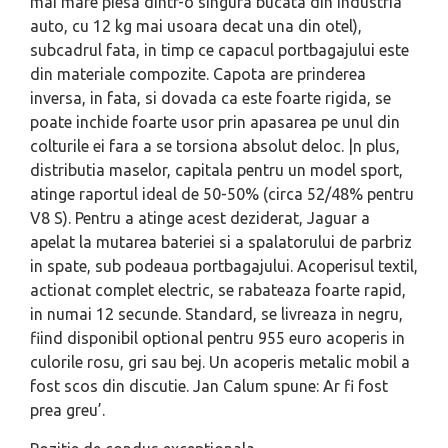
mai mare piesa dintr-o singura bucata din industria
auto, cu 12 kg mai usoara decat una din otel),
subcadrul fata, in timp ce capacul portbagajului este
din materiale compozite. Capota are prinderea
inversa, in fata, si dovada ca este foarte rigida, se
poate inchide foarte usor prin apasarea pe unul din
colturile ei fara a se torsiona absolut deloc. |n plus,
distributia maselor, capitala pentru un model sport,
atinge raportul ideal de 50-50% (circa 52/48% pentru
V8 S). Pentru a atinge acest deziderat, Jaguar a
apelat la mutarea bateriei si a spalatorului de parbriz
in spate, sub podeaua portbagajului. Acoperisul textil,
actionat complet electric, se rabateaza foarte rapid,
in numai 12 secunde. Standard, se livreaza in negru,
fiind disponibil optional pentru 955 euro acoperis in
culorile rosu, gri sau bej. Un acoperis metalic mobil a
fost scos din discutie. Jan Calum spune: Ar fi fost
prea greu’.