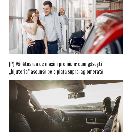
(P) Vânătoarea de mașini premium: cum găsești
„bijuteria” ascunsă pe o piață supra-aglomerată