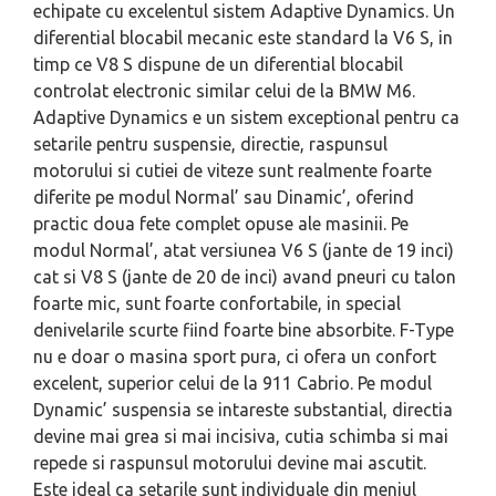
echipate cu excelentul sistem Adaptive Dynamics. Un
diferential blocabil mecanic este standard la V6 S, in
timp ce V8 S dispune de un diferential blocabil
controlat electronic similar celui de la BMW M6.
Adaptive Dynamics e un sistem exceptional pentru ca
setarile pentru suspensie, directie, raspunsul
motorului si cutiei de viteze sunt realmente foarte
diferite pe modul Normal’ sau Dinamic’, oferind
practic doua fete complet opuse ale masinii. Pe
modul Normal’, atat versiunea V6 S (jante de 19 inci)
cat si V8 S (jante de 20 de inci) avand pneuri cu talon
foarte mic, sunt foarte confortabile, in special
denivelarile scurte fiind foarte bine absorbite. F-Type
nu e doar o masina sport pura, ci ofera un confort
excelent, superior celui de la 911 Cabrio. Pe modul
Dynamic’ suspensia se intareste substantial, directia
devine mai grea si mai incisiva, cutia schimba si mai
repede si raspunsul motorului devine mai ascutit.
Este ideal ca setarile sunt individuale din meniul