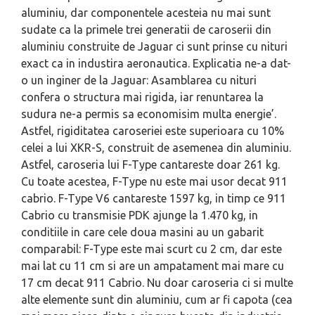
aluminiu, dar componentele acesteia nu mai sunt
sudate ca la primele trei generatii de caroserii din
aluminiu construite de Jaguar ci sunt prinse cu nituri
exact ca in industira aeronautica. Explicatia ne-a dat-
o un inginer de la Jaguar: Asamblarea cu nituri
confera o structura mai rigida, iar renuntarea la
sudura ne-a permis sa economisim multa energie’.
Astfel, rigiditatea caroseriei este superioara cu 10%
celei a lui XKR-S, construit de asemenea din aluminiu.
Astfel, caroseria lui F-Type cantareste doar 261 kg.
Cu toate acestea, F-Type nu este mai usor decat 911
cabrio. F-Type V6 cantareste 1597 kg, in timp ce 911
Cabrio cu transmisie PDK ajunge la 1.470 kg, in
conditiile in care cele doua masini au un gabarit
comparabil: F-Type este mai scurt cu 2 cm, dar este
mai lat cu 11 cm si are un ampatament mai mare cu
17 cm decat 911 Cabrio. Nu doar caroseria ci si multe
alte elemente sunt din aluminiu, cum ar fi capota (cea