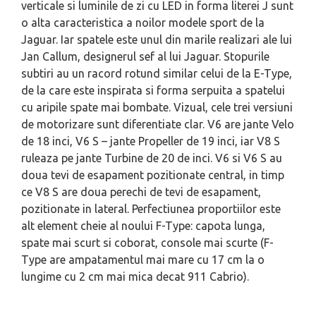
verticale si luminile de zi cu LED in forma literei J sunt
o alta caracteristica a noilor modele sport de la
Jaguar. Iar spatele este unul din marile realizari ale lui
Jan Callum, designerul sef al lui Jaguar. Stopurile
subtiri au un racord rotund similar celui de la E-Type,
de la care este inspirata si forma serpuita a spatelui
cu aripile spate mai bombate. Vizual, cele trei versiuni
de motorizare sunt diferentiate clar. V6 are jante Velo
de 18 inci, V6 S – jante Propeller de 19 inci, iar V8 S
ruleaza pe jante Turbine de 20 de inci. V6 si V6 S au
doua tevi de esapament pozitionate central, in timp
ce V8 S are doua perechi de tevi de esapament,
pozitionate in lateral. Perfectiunea proportiilor este
alt element cheie al noului F-Type: capota lunga,
spate mai scurt si coborat, console mai scurte (F-
Type are ampatamentul mai mare cu 17 cm la o
lungime cu 2 cm mai mica decat 911 Cabrio).