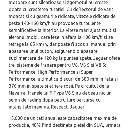
motoare sunt silentioase si zgomotul nu creste
odata cu cresterea turatiei. Cu deflectorul de vant
montat si cu geamurile ridicate, vitezele ridicate de
peste 140-160 km/h nu provoaca turbulente
semnificative la interior. La viteze mari ajuta mult si
eleronul mobil, care iese in afara la 100 km/h si se
retrage la 65 km/h, dar poate fi scos si manual prin
apasarea unui buton, asigurand o apasare
suplimentara de 120 kg la puntea spate. Jaguar ofera
trei sisteme de franare pentru V6, V6 S si V8 S:
Performance, High Performance si Super
Performance, ultimul cu discuri de 380 mm in fata si
376 mm in spate si etriere rosii. Pe circuitul de la
Navarra, franele lui F-Type V6 S nu dadeau niciun
semn de fading dupa patru ture parcurse cu
intensitate maxima. Respect, Jaguar!
15.000 de unitati anual este capacitatea maxima de
productie, 48% fiind destinata pietei din SUA, urmata