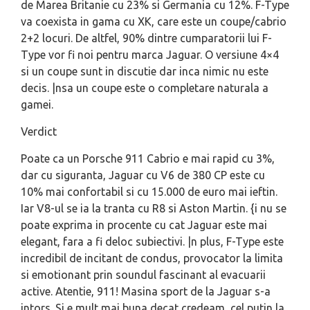
de Marea Britanie cu 23% si Germania cu 12%. F-Type
va coexista in gama cu XK, care este un coupe/cabrio
2+2 locuri. De altfel, 90% dintre cumparatorii lui F-
Type vor fi noi pentru marca Jaguar. O versiune 4×4
si un coupe sunt in discutie dar inca nimic nu este
decis. |nsa un coupe este o completare naturala a
gamei.
Verdict
Poate ca un Porsche 911 Cabrio e mai rapid cu 3%,
dar cu siguranta, Jaguar cu V6 de 380 CP este cu
10% mai confortabil si cu 15.000 de euro mai ieftin.
Iar V8-ul se ia la tranta cu R8 si Aston Martin. {i nu se
poate exprima in procente cu cat Jaguar este mai
elegant, fara a fi deloc subiectivi. |n plus, F-Type este
incredibil de incitant de condus, provocator la limita
si emotionant prin soundul fascinant al evacuarii
active. Atentie, 911! Masina sport de la Jaguar s-a
intors. Si e mult mai buna decat credeam, cel putin la