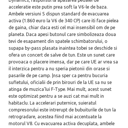
Dynamics, raspunsul la apasarea pedalei de
acceleratie este putin prea soft la V6-le de baza.
Ambele versiuni S dispun standard de evacuarea
activa (1.860 euro la V6 de 340 CP) care iti face pielea
de gaina, chiar daca esti cel mai insensibil om de pe
planeta. Daca apesi butonul care simbolizeaza doua
tevi de esapament din spatele schimbatorului, o
supapa by-pass plasata inaintea tobei se deschide si
ofera un concert de salve de tun. Este un sunet care
provoaca o placere imensa, dar pe care UE ar vrea sa
il interzica pentru a nu speria pietonii din orase si
pasarile de pe camp. |nsa sper ca pentru bucuria
sufletului, oficialii de prin birouri de la UE sa nu se
atinga de muzica’lui F-Type. Mai mult, acest sunet
este optimizat pentru a se auzi cat mai mult in
habitaclu. La accelerari puternice, suieratul
compresorului este intrerupt de bubuiturile de tun la
retrogradare, acestea fiind mai accentuate la
motorul V8. Cu evacuarea activa decuplata, ambele