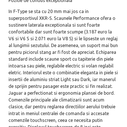
Pozitie de condus exceptionala
In F-Type se sta cu 20 mm mai jos ca in
superpsortivul XKR-S. Scaunele Performance ofera o
sustinere laterala exceptionala si sunt foarte
confortabile dar sunt foarte scumpe (3.187 euro la
V6 si V6 S si 2.071 euro la V8 S) si le lipseste un reglaj
al lungimii sezutului. De asemenea, un suport mai bun
pentru piciorul stang ar fi fost de apreciat. Echiparea
standard include scaune sport cu tapiterie din piele
intoarsa sau piele, reglabile electric si volan reglabil
eletric. Interiorul este o combinatie eleganta in piele si
insertii de aluminiu striat Light sau Dark, iar manerul
de sprijin pentru pasager este practic si fin realizat.
Jaguar a perfectionat si ergonomia plansei de bord.
Comenzile principale ale climatizarii sunt acum
clasice, dar pentru reglarea directiilor aerului trebuie
intrat in meniul centralei de comanda si accesate
comenzile touchscreen, ceea ce necesita putin