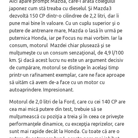
Aici apare prompt Mazda, care-i arată colegului
japonez cum stă treaba cu dieselul. Şi Mazda3
dezvoltă 150 CP dintr-o cilindree de 2,2 litri, dar îi
pune mai bine în valoare. Cu un cuplu superior şi o
putere de antrenare mare, Mazda o lasă în urmă pe
puternica Honda, iar pe Focus nu mai vorbim. Iar la
consum, motorul Mazdei chiar plusează şi se
mulţumeşte cu un consum senzaţional, de 4,9 l/100
km. Şi dacă acest lucru nu este un argument decisiv
de cumpărare, motorul se distinge în acelaşi timp
printr-un rafinament exemplar, care ne face aproape
să uităm că avem de-a face cu un motor cu
autoaprindere. Impresionant.
Motorul de 2,0 litri de la Ford, care cu cei 140 CP are
cea mai mică putere din test, trebuie să se
mulţumească cu poziţia a treia şi în ceea ce priveşte
performanţele dinamice, cu excepţia reprizelor, care
sunt mai rapide decât la Honda. Cu toate că are o