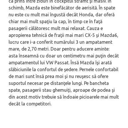
ca prins între ziduri în cockpitul strâmt şi masiv. În
schimb, Mazda este binefăcător de aerisită. În spate
nu este cu mult mai îngustă decât Honda, dar oferă
chiar mai mult spaţiu la cap, în timp ce în faţă
pasagerii călătoresc mult mai relaxat. Cauza e
apropierea tehnică de fraţii mai mari CX-5 şi Mazda6,
lucru care i-a conferit numărului 3 un ampatament
mare, de 2,70 metri. Doar pentru aducere aminte:
asta înseamnă cu doar un centimetru mai puţin decât
ampatamentul lui VW Passat. Însă Mazda îşi arată
slăbiciunile la confortul de şedere. Pernele confortabil
de mari sunt însă prea moi şi nu reuşesc să ofere
suportul necesar pe distanţele lungi. Pe bancheta
spate, pasagerii stau ghemuiţi, aproape de podea şi
din acest motiv trebuie să îndoaie picioarele mai mult
decât la competitori.