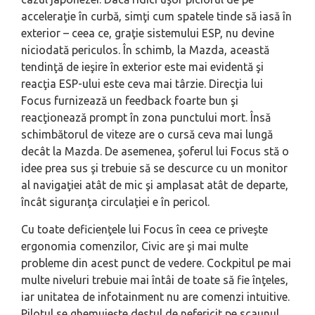
acceleraţie în curbă, simţi cum spatele tinde să iasă în
exterior – ceea ce, graţie sistemului ESP, nu devine
niciodată periculos. În schimb, la Mazda, această
tendinţă de ieşire în exterior este mai evidentă şi
reacţia ESP-ului este ceva mai târzie. Direcţia lui
Focus furnizează un feedback foarte bun şi
reacţionează prompt în zona punctului mort. Însă
schimbătorul de viteze are o cursă ceva mai lungă
decât la Mazda. De asemenea, şoferul lui Focus stă o
idee prea sus şi trebuie să se descurce cu un monitor
al navigaţiei atât de mic şi amplasat atât de departe,
încât siguranţa circulaţiei e în pericol.
Cu toate deficienţele lui Focus în ceea ce priveşte
ergonomia comenzilor, Civic are şi mai multe
probleme din acest punct de vedere. Cockpitul pe mai
multe niveluri trebuie mai întâi de toate să fie înţeles,
iar unitatea de infotainment nu are comenzi intuitive.
Pilotul se ghemuieşte destul de nefericit pe scaunul