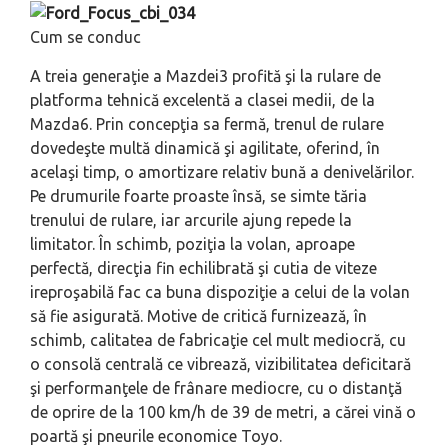
Cum se conduc
A treia generaţie a Mazdei3 profită şi la rulare de
platforma tehnică excelentă a clasei medii, de la
Mazda6. Prin concepţia sa fermă, trenul de rulare
dovedeşte multă dinamică şi agilitate, oferind, în
acelaşi timp, o amortizare relativ bună a denivelărilor.
Pe drumurile foarte proaste însă, se simte tăria
trenului de rulare, iar arcurile ajung repede la
limitator. În schimb, poziţia la volan, aproape
perfectă, direcţia fin echilibrată şi cutia de viteze
ireproşabilă fac ca buna dispoziţie a celui de la volan
să fie asigurată. Motive de critică furnizează, în
schimb, calitatea de fabricaţie cel mult mediocră, cu
o consolă centrală ce vibrează, vizibilitatea deficitară
şi performanţele de frânare mediocre, cu o distanţă
de oprire de la 100 km/h de 39 de metri, a cărei vină o
poartă şi pneurile economice Toyo.