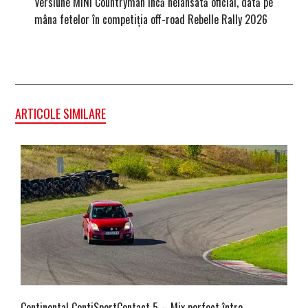
Versiune MINI Countryman încă nelansată oficial, dată pe
Dacă via
mâna fetelor în competiția off-road Rebelle Rally 2026
mai buni
ARTICOLE SIMILARE
Continental ContiSportContact 5 – Mix perfect între