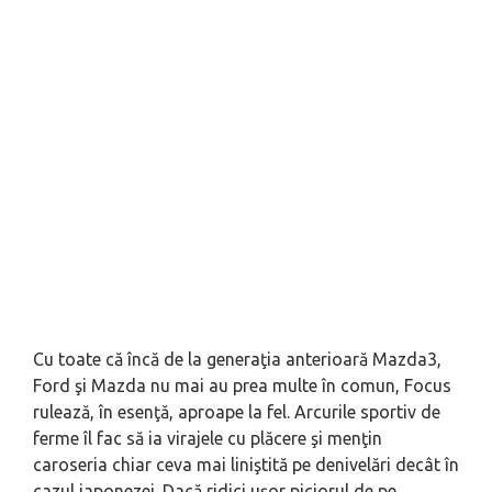
Cu toate că încă de la generaţia anterioară Mazda3,
Ford şi Mazda nu mai au prea multe în comun, Focus
rulează, în esenţă, aproape la fel. Arcurile sportiv de
ferme îl fac să ia virajele cu plăcere şi menţin
caroseria chiar ceva mai liniştită pe denivelări decât în
cazul japonezei. Dacă ridici uşor piciorul de pe