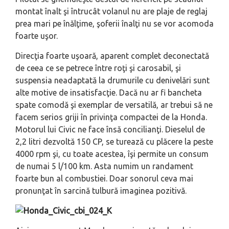
montat înalt şi întrucât volanul nu are plaje de reglaj
prea mari pe înălţime, şoferii înalţi nu se vor acomoda
foarte uşor.
Direcţia foarte uşoară, aparent complet deconectată
de ceea ce se petrece între roţi şi carosabil, şi
suspensia neadaptată la drumurile cu denivelări sunt
alte motive de insatisfacţie. Dacă nu ar fi bancheta
spate comodă şi exemplar de versatilă, ar trebui să ne
facem serios griji în privinţa compactei de la Honda.
Motorul lui Civic ne face însă concilianţi. Dieselul de
2,2 litri dezvoltă 150 CP, se turează cu plăcere la peste
4000 rpm şi, cu toate acestea, îşi permite un consum
de numai 5 l/100 km. Asta numim un randament
foarte bun al combustiei. Doar sonorul ceva mai
pronunţat în sarcină tulbură imaginea pozitivă.