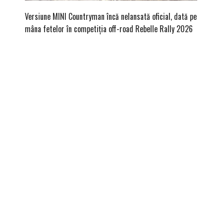
Versiune MINI Countryman încă nelansată oficial, dată pe
Dacă via
mâna fetelor în competiția off-road Rebelle Rally 2026
mai buni