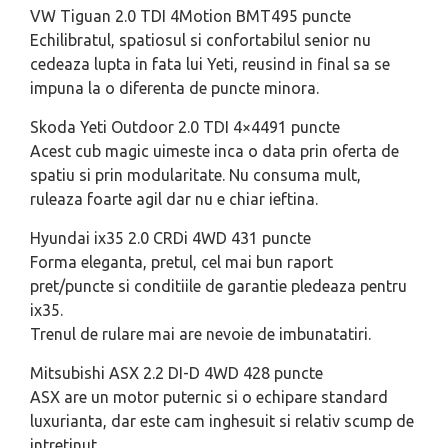
VW Tiguan 2.0 TDI 4Motion BMT495
puncte
Echilibratul, spatiosul si confortabilul senior nu
cedeaza lupta in fata lui Yeti, reusind in final sa se
impuna la o diferenta de puncte minora.
Skoda Yeti Outdoor 2.0 TDI 4×4491
puncte
Acest cub magic uimeste inca o data prin oferta de
spatiu si prin modularitate. Nu consuma mult,
ruleaza foarte agil dar nu e chiar ieftina.
Hyundai ix35 2.0 CRDi 4WD 431
puncte
Forma eleganta, pretul, cel mai bun raport
pret/puncte si conditiile de garantie pledeaza pentru
ix35.
Trenul de rulare mai are nevoie de imbunatatiri.
Mitsubishi ASX 2.2 DI-D 4WD 428 puncte
ASX are un motor puternic si o echipare standard
luxurianta, dar este cam inghesuit si relativ scump de
intretinut.