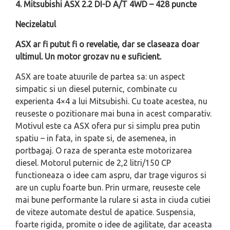
4.
Mitsubishi ASX 2.2 DI-D A/T 4WD – 428 puncte
Necizelatul
ASX ar fi putut fi o revelatie, dar se claseaza doar
ultimul. Un motor grozav nu e suficient.
ASX are toate atuurile de partea sa: un aspect
simpatic si un diesel puternic, combinate cu
experienta 4×4 a lui Mitsubishi. Cu toate acestea, nu
reuseste o pozitionare mai buna in acest comparativ.
Motivul este ca ASX ofera pur si simplu prea putin
spatiu – in fata, in spate si, de asemenea, in
portbagaj. O raza de speranta este motorizarea
diesel. Motorul puternic de 2,2 litri/150 CP
functioneaza o idee cam aspru, dar trage viguros si
are un cuplu foarte bun. Prin urmare, reuseste cele
mai bune performante la rulare si asta in ciuda cutiei
de viteze automate destul de apatice. Suspensia,
foarte rigida, promite o idee de agilitate, dar aceasta