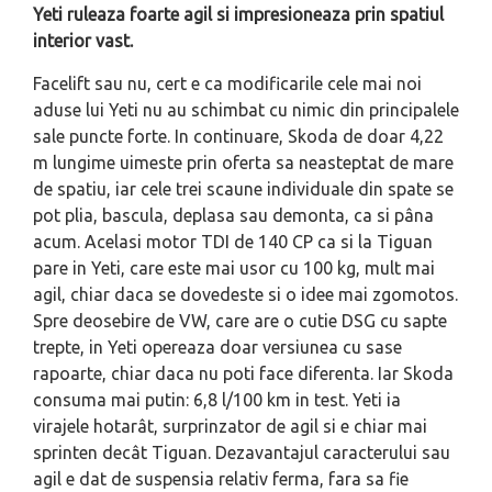
Yeti ruleaza foarte agil si impresioneaza prin spatiul
interior vast.
Facelift sau nu, cert e ca modificarile cele mai noi
aduse lui Yeti nu au schimbat cu nimic din principalele
sale puncte forte. In continuare, Skoda de doar 4,22
m lungime uimeste prin oferta sa neasteptat de mare
de spatiu, iar cele trei scaune individuale din spate se
pot plia, bascula, deplasa sau demonta, ca si pâna
acum. Acelasi motor TDI de 140 CP ca si la Tiguan
pare in Yeti, care este mai usor cu 100 kg, mult mai
agil, chiar daca se dovedeste si o idee mai zgomotos.
Spre deosebire de VW, care are o cutie DSG cu sapte
trepte, in Yeti opereaza doar versiunea cu sase
rapoarte, chiar daca nu poti face diferenta. Iar Skoda
consuma mai putin: 6,8 l/100 km in test. Yeti ia
virajele hotarât, surprinzator de agil si e chiar mai
sprinten decât Tiguan. Dezavantajul caracterului sau
agil e dat de suspensia relativ ferma, fara sa fie