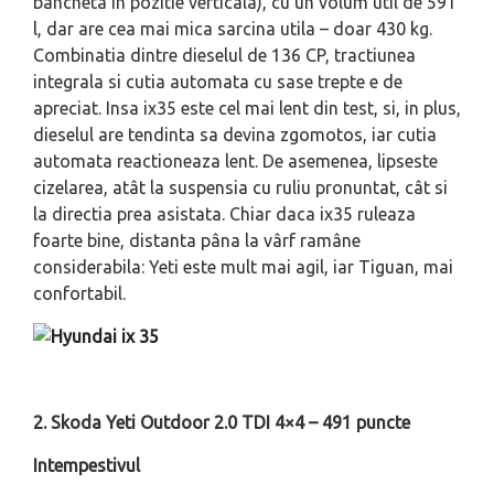
bancheta in pozitie verticala), cu un volum util de 591
l, dar are cea mai mica sarcina utila – doar 430 kg.
Combinatia dintre dieselul de 136 CP, tractiunea
integrala si cutia automata cu sase trepte e de
apreciat. Insa ix35 este cel mai lent din test, si, in plus,
dieselul are tendinta sa devina zgomotos, iar cutia
automata reactioneaza lent. De asemenea, lipseste
cizelarea, atât la suspensia cu ruliu pronuntat, cât si
la directia prea asistata. Chiar daca ix35 ruleaza
foarte bine, distanta pâna la vârf ramâne
considerabila: Yeti este mult mai agil, iar Tiguan, mai
confortabil.
2.
Skoda Yeti Outdoor 2.0 TDI 4×4 – 491 puncte
Intempestivul