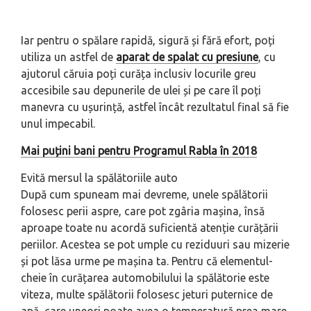
Iar pentru o spălare rapidă, sigură și fără efort, poți
utiliza un astfel de
aparat de spalat cu presiune
, cu
ajutorul căruia poți curăța inclusiv locurile greu
accesibile sau depunerile de ulei și pe care îl poți
manevra cu ușurință, astfel încât rezultatul final să fie
unul impecabil.
Mai puțini bani pentru Programul Rabla în 2018
Evită mersul la spălătoriile auto
După cum spuneam mai devreme, unele spălătorii
folosesc perii aspre, care pot zgâria mașina, însă
aproape toate nu acordă suficientă atenție curățării
periilor. Acestea se pot umple cu reziduuri sau mizerie
și pot lăsa urme pe mașina ta. Pentru că elementul-
cheie în curățarea automobilului la spălătorie este
viteza, multe spălătorii folosesc jeturi puternice de