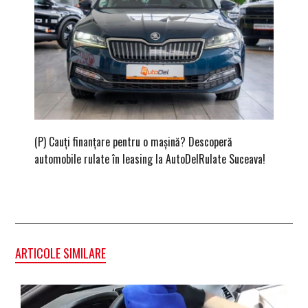
(P) Cauți finanțare pentru o mașină? Descoperă
(P) Cum
automobile rulate în leasing la AutoDelRulate Suceava!
second
ARTICOLE SIMILARE