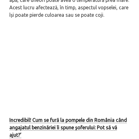
apă, care uneori poate avea o temperatură prea mare.
Acest lucru afectează, în timp, aspectul vopselei, care
își poate pierde culoarea sau se poate coji.
Incredibil! Cum se fură la pompele din România când
angajatul benzinăriei îi spune șoferului: Pot să vă
ajut?’