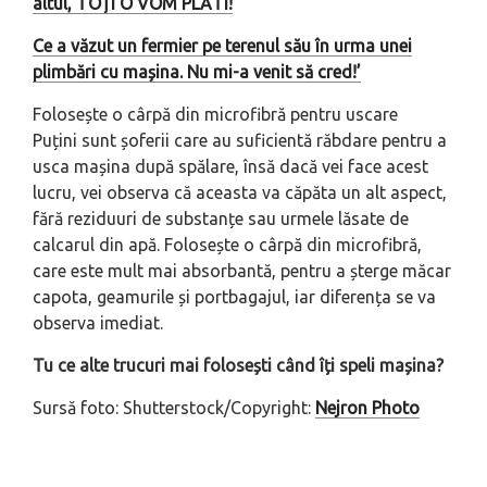
altul, TOȚI O VOM PLĂTI!
Ce a văzut un fermier pe terenul său în urma unei
plimbări cu mașina. Nu mi-a venit să cred!’
Folosește o cârpă din microfibră pentru uscare
Puțini sunt șoferii care au suficientă răbdare pentru a
usca mașina după spălare, însă dacă vei face acest
lucru, vei observa că aceasta va căpăta un alt aspect,
fără reziduuri de substanțe sau urmele lăsate de
calcarul din apă. Folosește o cârpă din microfibră,
care este mult mai absorbantă, pentru a șterge măcar
capota, geamurile și portbagajul, iar diferența se va
observa imediat.
Tu ce alte trucuri mai folosești când îți speli mașina?
Sursă foto: Shutterstock/Copyright:
Nejron Photo