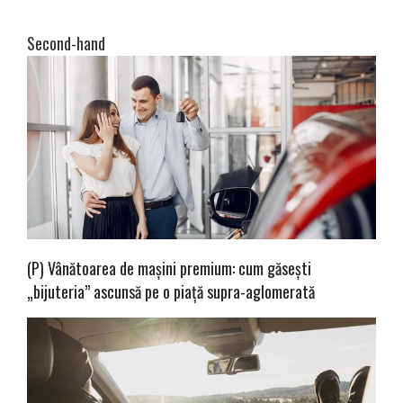
Second-hand
(P) Vânătoarea de mașini premium: cum găsești
„bijuteria” ascunsă pe o piață supra-aglomerată