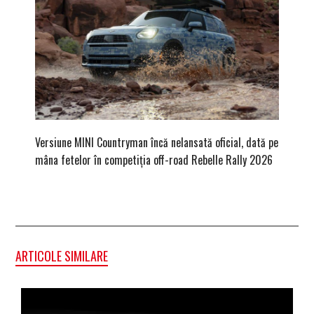
Versiune MINI Countryman încă nelansată oficial, dată pe
Dacă via
mâna fetelor în competiția off-road Rebelle Rally 2026
mai buni
ARTICOLE SIMILARE