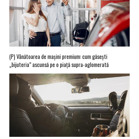
(P) Vânătoarea de mașini premium: cum găsești
„bijuteria” ascunsă pe o piață supra-aglomerată