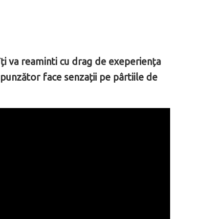
 îți va reaminti cu drag de exeperiența
punzător face senzații pe pârtiile de