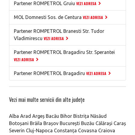
Partener ROMPETROL Gruiu
VEZI ADRESA
MOL Domnesti Sos. de Centura
VEZI ADRESA
Partener ROMPETROL Branesti Str. Tudor
Vladimirescu
VEZI ADRESA
Partener ROMPETROL Bragadiru Str. Sperantei
VEZI ADRESA
Partener ROMPETROL Bragadiru
VEZI ADRESA
Vezi mai multe servicii din alte județe
Alba
Arad
Argeș
Bacău
Bihor
Bistrița Năsăud
Botoșani
Brăila
Brașov
București
Buzău
Călărași
Caraș
Severin
Cluj-Napoca
Constanța
Covasna
Craiova