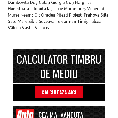
Dâmbovița
Dolj
Galați
Giurgiu
Gorj
Harghita
Hunedoara
Ialomița
Iași
Ilfov
Maramureș
Mehedinți
Mureș
Neamț
Olt
Oradea
Pitești
Ploiești
Prahova
Sălaj
Satu Mare
Sibiu
Suceava
Teleorman
Timiș
Tulcea
Vâlcea
Vaslui
Vrancea
CALCULATOR TIMBRU
DE MEDIU
CALCULEAZA AICI
CEA MAI VANDUTA