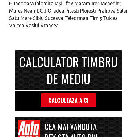
Hunedoara
Ialomița
Iași
Ilfov
Maramureș
Mehedinți
Mureș
Neamț
Olt
Oradea
Pitești
Ploiești
Prahova
Sălaj
Satu Mare
Sibiu
Suceava
Teleorman
Timiș
Tulcea
Vâlcea
Vaslui
Vrancea
CALCULATOR TIMBRU
DE MEDIU
CALCULEAZA AICI
CEA MAI VANDUTA