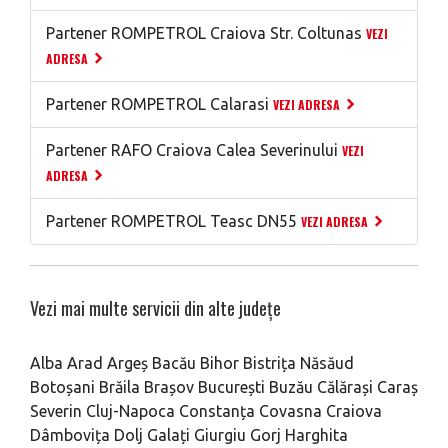
Partener ROMPETROL Craiova Str. Coltunas
VEZI
ADRESA
Partener ROMPETROL Calarasi
VEZI ADRESA
Partener RAFO Craiova Calea Severinului
VEZI
ADRESA
Partener ROMPETROL Teasc DN55
VEZI ADRESA
Vezi mai multe servicii din alte județe
Alba
Arad
Argeș
Bacău
Bihor
Bistrița Năsăud
Botoșani
Brăila
Brașov
București
Buzău
Călărași
Caraș
Severin
Cluj-Napoca
Constanța
Covasna
Craiova
Dâmbovița
Dolj
Galați
Giurgiu
Gorj
Harghita