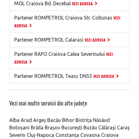
MOL Craiova Bd. Decebal
VEZI ADRESA
Partener ROMPETROL Craiova Str. Coltunas
VEZI
ADRESA
Partener ROMPETROL Calarasi
VEZI ADRESA
Partener RAFO Craiova Calea Severinului
VEZI
ADRESA
Partener ROMPETROL Teasc DN55
VEZI ADRESA
Vezi mai multe servicii din alte județe
Alba
Arad
Argeș
Bacău
Bihor
Bistrița Năsăud
Botoșani
Brăila
Brașov
București
Buzău
Călărași
Caraș
Severin
Cluj-Napoca
Constanța
Covasna
Craiova