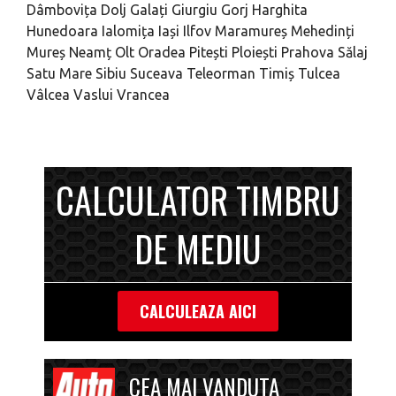
Dâmbovița
Dolj
Galați
Giurgiu
Gorj
Harghita
Hunedoara
Ialomița
Iași
Ilfov
Maramureș
Mehedinți
Mureș
Neamț
Olt
Oradea
Pitești
Ploiești
Prahova
Sălaj
Satu Mare
Sibiu
Suceava
Teleorman
Timiș
Tulcea
Vâlcea
Vaslui
Vrancea
CALCULATOR TIMBRU
DE MEDIU
CALCULEAZA AICI
CEA MAI VANDUTA