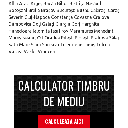
Alba
Arad
Argeș
Bacău
Bihor
Bistrița Năsăud
Botoșani
Brăila
Brașov
București
Buzău
Călărași
Caraș
Severin
Cluj-Napoca
Constanța
Covasna
Craiova
Dâmbovița
Dolj
Galați
Giurgiu
Gorj
Harghita
Hunedoara
Ialomița
Iași
Ilfov
Maramureș
Mehedinți
Mureș
Neamț
Olt
Oradea
Pitești
Ploiești
Prahova
Sălaj
Satu Mare
Sibiu
Suceava
Teleorman
Timiș
Tulcea
Vâlcea
Vaslui
Vrancea
CALCULATOR TIMBRU
DE MEDIU
CALCULEAZA AICI