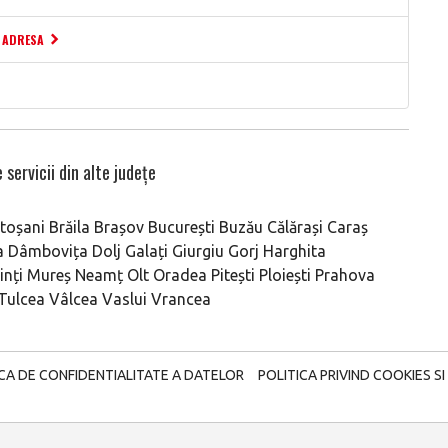
I ADRESA
 servicii din alte județe
toșani
Brăila
Brașov
București
Buzău
Călărași
Caraș
a
Dâmbovița
Dolj
Galați
Giurgiu
Gorj
Harghita
nți
Mureș
Neamț
Olt
Oradea
Pitești
Ploiești
Prahova
Tulcea
Vâlcea
Vaslui
Vrancea
ICA DE CONFIDENTIALITATE A DATELOR
POLITICA PRIVIND COOKIES SI