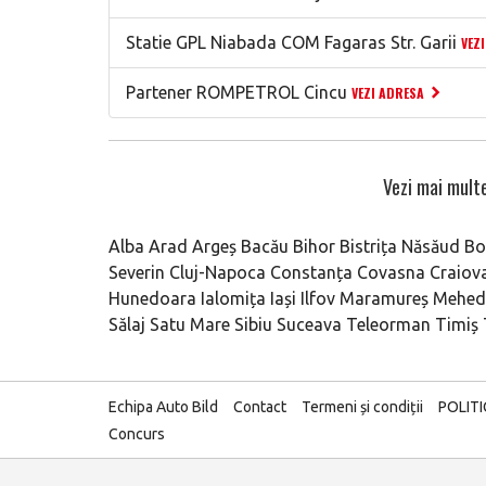
Statie GPL Niabada COM Fagaras Str. Garii
VEZ
Partener ROMPETROL Cincu
VEZI ADRESA
Vezi mai multe
Alba
Arad
Argeș
Bacău
Bihor
Bistrița Năsăud
Bo
Severin
Cluj-Napoca
Constanța
Covasna
Craiov
Hunedoara
Ialomița
Iași
Ilfov
Maramureș
Mehedi
Sălaj
Satu Mare
Sibiu
Suceava
Teleorman
Timiș
Echipa Auto Bild
Contact
Termeni și condiții
POLIT
Concurs