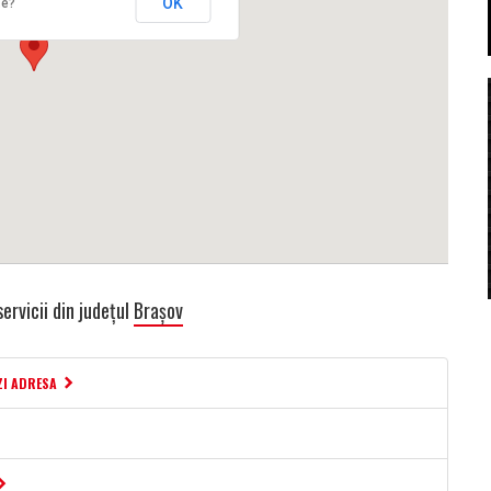
OK
te?
ervicii din județul
Brașov
ZI ADRESA