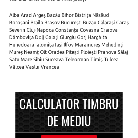
Alba
Arad
Argeș
Bacău
Bihor
Bistrița Năsăud
Botoșani
Brăila
Brașov
București
Buzău
Călărași
Caraș
Severin
Cluj-Napoca
Constanța
Covasna
Craiova
Dâmbovița
Dolj
Galați
Giurgiu
Gorj
Harghita
Hunedoara
Ialomița
Iași
Ilfov
Maramureș
Mehedinți
Mureș
Neamț
Olt
Oradea
Pitești
Ploiești
Prahova
Sălaj
Satu Mare
Sibiu
Suceava
Teleorman
Timiș
Tulcea
Vâlcea
Vaslui
Vrancea
CALCULATOR TIMBRU
DE MEDIU