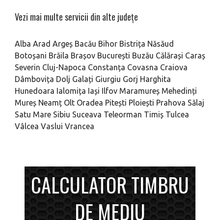
Vezi mai multe servicii din alte județe
Alba
Arad
Argeș
Bacău
Bihor
Bistrița Năsăud
Botoșani
Brăila
Brașov
București
Buzău
Călărași
Caraș
Severin
Cluj-Napoca
Constanța
Covasna
Craiova
Dâmbovița
Dolj
Galați
Giurgiu
Gorj
Harghita
Hunedoara
Ialomița
Iași
Ilfov
Maramureș
Mehedinți
Mureș
Neamț
Olt
Oradea
Pitești
Ploiești
Prahova
Sălaj
Satu Mare
Sibiu
Suceava
Teleorman
Timiș
Tulcea
Vâlcea
Vaslui
Vrancea
CALCULATOR TIMBRU
DE MEDIU