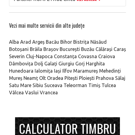
Vezi mai multe servicii din alte județe
Alba
Arad
Argeș
Bacău
Bihor
Bistrița Năsăud
Botoșani
Brăila
Brașov
București
Buzău
Călărași
Caraș
Severin
Cluj-Napoca
Constanța
Covasna
Craiova
Dâmbovița
Dolj
Galați
Giurgiu
Gorj
Harghita
Hunedoara
Ialomița
Iași
Ilfov
Maramureș
Mehedinți
Mureș
Neamț
Olt
Oradea
Pitești
Ploiești
Prahova
Sălaj
Satu Mare
Sibiu
Suceava
Teleorman
Timiș
Tulcea
Vâlcea
Vaslui
Vrancea
CALCULATOR TIMBRU