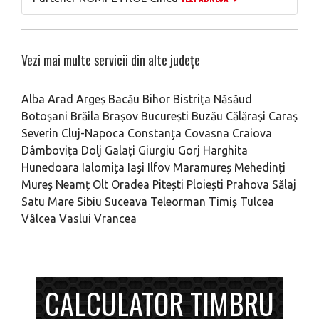
Vezi mai multe servicii din alte județe
Alba
Arad
Argeș
Bacău
Bihor
Bistrița Năsăud
Botoșani
Brăila
Brașov
București
Buzău
Călărași
Caraș
Severin
Cluj-Napoca
Constanța
Covasna
Craiova
Dâmbovița
Dolj
Galați
Giurgiu
Gorj
Harghita
Hunedoara
Ialomița
Iași
Ilfov
Maramureș
Mehedinți
Mureș
Neamț
Olt
Oradea
Pitești
Ploiești
Prahova
Sălaj
Satu Mare
Sibiu
Suceava
Teleorman
Timiș
Tulcea
Vâlcea
Vaslui
Vrancea
CALCULATOR TIMBRU