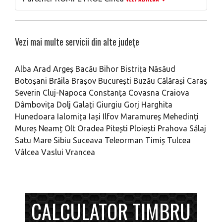
Vezi mai multe servicii din alte județe
Alba
Arad
Argeș
Bacău
Bihor
Bistrița Năsăud
Botoșani
Brăila
Brașov
București
Buzău
Călărași
Caraș
Severin
Cluj-Napoca
Constanța
Covasna
Craiova
Dâmbovița
Dolj
Galați
Giurgiu
Gorj
Harghita
Hunedoara
Ialomița
Iași
Ilfov
Maramureș
Mehedinți
Mureș
Neamț
Olt
Oradea
Pitești
Ploiești
Prahova
Sălaj
Satu Mare
Sibiu
Suceava
Teleorman
Timiș
Tulcea
Vâlcea
Vaslui
Vrancea
CALCULATOR TIMBRU