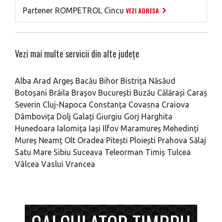
Partener ROMPETROL Cincu
VEZI ADRESA
Vezi mai multe servicii din alte județe
Alba
Arad
Argeș
Bacău
Bihor
Bistrița Năsăud
Botoșani
Brăila
Brașov
București
Buzău
Călărași
Caraș
Severin
Cluj-Napoca
Constanța
Covasna
Craiova
Dâmbovița
Dolj
Galați
Giurgiu
Gorj
Harghita
Hunedoara
Ialomița
Iași
Ilfov
Maramureș
Mehedinți
Mureș
Neamț
Olt
Oradea
Pitești
Ploiești
Prahova
Sălaj
Satu Mare
Sibiu
Suceava
Teleorman
Timiș
Tulcea
Vâlcea
Vaslui
Vrancea