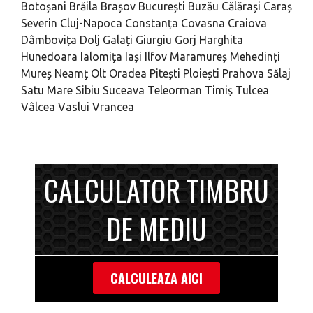
Botoșani
Brăila
Brașov
București
Buzău
Călărași
Caraș
Severin
Cluj-Napoca
Constanța
Covasna
Craiova
Dâmbovița
Dolj
Galați
Giurgiu
Gorj
Harghita
Hunedoara
Ialomița
Iași
Ilfov
Maramureș
Mehedinți
Mureș
Neamț
Olt
Oradea
Pitești
Ploiești
Prahova
Sălaj
Satu Mare
Sibiu
Suceava
Teleorman
Timiș
Tulcea
Vâlcea
Vaslui
Vrancea
CALCULATOR TIMBRU
DE MEDIU
CALCULEAZA AICI