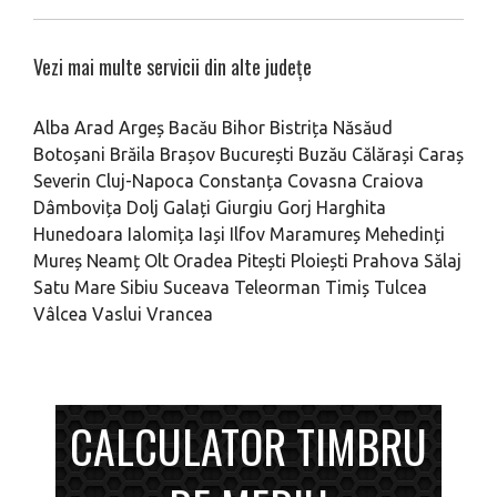
Vezi mai multe servicii din alte județe
Alba
Arad
Argeș
Bacău
Bihor
Bistrița Năsăud
Botoșani
Brăila
Brașov
București
Buzău
Călărași
Caraș
Severin
Cluj-Napoca
Constanța
Covasna
Craiova
Dâmbovița
Dolj
Galați
Giurgiu
Gorj
Harghita
Hunedoara
Ialomița
Iași
Ilfov
Maramureș
Mehedinți
Mureș
Neamț
Olt
Oradea
Pitești
Ploiești
Prahova
Sălaj
Satu Mare
Sibiu
Suceava
Teleorman
Timiș
Tulcea
Vâlcea
Vaslui
Vrancea
CALCULATOR TIMBRU